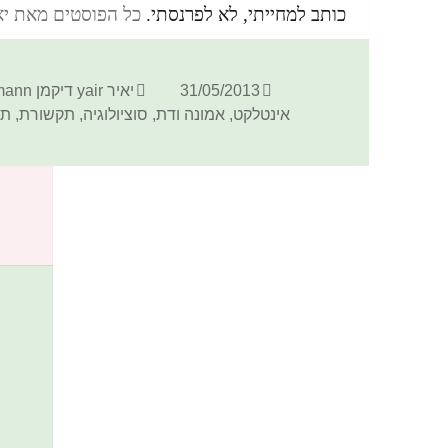
כותב למחייתי, לא לפרנסתי.
כל הפוסטים מאת יאיר yair דיקמן ann
פורסם
מחבר
31/05/2013
יאיר yair דיקמן dickmann
בתאריך
אינטלקט
,
אמונה ודת
,
סוציולוגיה
,
תקשורת
,
תר
כתיבת תגובה
האימייל לא יוצג באתר.
שדות החובה מסומנים
*
התגובה שלך
*