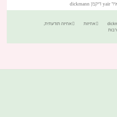
dickm‏
קטגוריות
תגיות
אחיזות
אחיזה תודעתית
,
בות