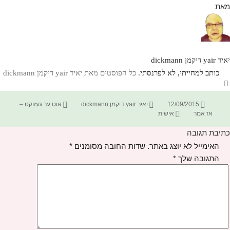
מאת
יאיר yair דיקמן dickmann
כותב למחייתי, לא לפרנסתי.
כל הפוסטים מאת יאיר yair דיקמן dickmann‏
פורסם
מחבר
קטגוריות
12/09/2015
יאיר yair דיקמן dickmann
אוט ער געזוקט –
בתאריך
תגיות
אז אמר
אישית
כתיבת תגובה
האימייל לא יוצג באתר.
שדות החובה מסומנים
*
התגובה שלך
*