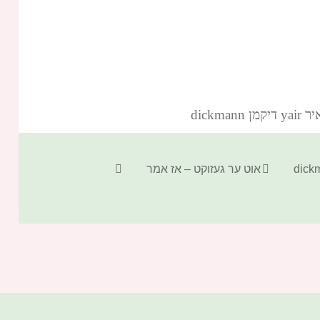
dickm‏
קטגוריות
תגיות
אוט ער געזוקט – אז אמר