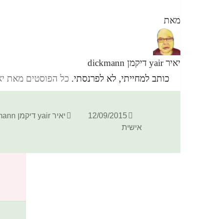
מאת
יאיר yair דיקמן dickmann
כותב למחייתי, לא לפרנסתי.
כל הפוסטים מאת יאיר yair דיקמן ann
פורסם
מחבר
12/09/2015
יאיר yair דיקמן dickmann
בתאריך
אישית
כתיבת תגובה
האימייל לא יוצג באתר.
שדות החובה מסומנים
*
התגובה שלך
*