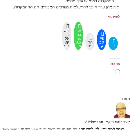
התמקדות במימוש ערך מסוים
תוך מתן ערך חיובי להתעלמות מערכים המפירים את ההתמקדות.
לשיתוף
W
דוא
ha
ר
פיי
ts
אל
סב
הד
Ap
קט
X
וק
פס
p
רוני
אהבתי
טוען...
מאת
יאיר yair דיקמן dickmann
כותב למחייתי, לא לפרנסתי.
כל הפוסטים מאת יאיר yair דיקמן dickmann‏