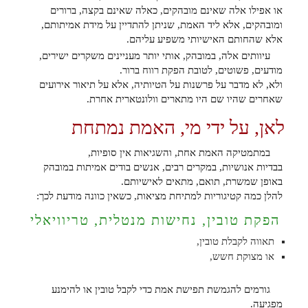
או אפילו אלה שאינם מובהקים, כאלה שאינם בקצה, ברורים
ומובהקים, אלא ליד האמת, שניתן להתדיין על מידת אמיתותם,
אלא שהחותם האישיותי משפיע עליהם.
עיוותים אלה, במובהק, אותי יותר מעניינים משקרים ישירים,
מודעים, פשוטים, לטובת הפקת רווח ברור.
ולא, לא מדבר על פרשנות על הטיותיה, אלא על תיאור אירועים
שאחרים שהיו שם היו מתארים וולונטארית אחרת.
לאן, על ידי מי, האמת נמתחת
במתמטיקה האמת אחת, והשגיאות אין סופיות,
בבדיות אנושיות, במקרים רבים, אנשים בודים אמיתות במובהק
באופן שמשרת, תואם, מתאים לאישיותם.
להלן כמה קטיגוריות למתיחת מציאות, כשאין כוונה מודעת לכך:
הפקת טובין, נחישות מנטלית, טריוויאלי
תאווה לקבלת טובין,
או מצוקת חשש,
גורמים להגמשת תפישת אמת כדי לקבל טובין או להימנע
מפגיעה.