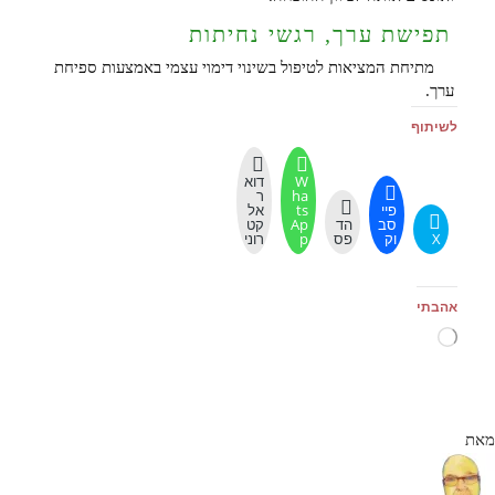
תפישת ערך, רגשי נחיתות
מתיחת המציאות לטיפול בשינוי דימוי עצמי באמצעות ספיחת
ערך.
לשיתוף
W
דוא
ha
ר
פיי
ts
אל
סב
הד
Ap
קט
X
וק
פס
p
רוני
אהבתי
טוען...
מאת