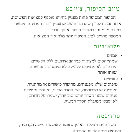
טיוב הסיפור, צ'יזבט
הסיפור המסופר פחות מעניין בהיותו מוכפף למציאות הפשוטה,
אז זו תמתח לכיוון שהדובר חושב שתעניין יותר. המתיחה תיעשה
כמידת מיומנותו כמספר סיפור ואוסף ערכיו.
המספר מחוייב לטיב הסיפור יותר מלתיאור המציאות.
פלואידיות
אמנים
שמתייחסים למציאות כמרחב אירועים ללא הקשרים
היררכיים לא מחויבים ללוגיקה לא מיומנים בתפישתה,
יעוותו אותה,
כאוטיים
טיפוסים שלא מפענחים, מהיעדר כישורים או מהתניות
חינוכיות או תרבותיות, את הסדר הקיים, ואינסטינקטיבית
מניחים שבאי-הסדר ינווטו טוב יותר, ישמרו על חרותם,
לא יסבלו ממגבלת הסדר המעיק,
פרדיגמה
כשבוחנים מציאות באופן שאמור לאושש תפישה מקדמית,
ואונסים אותה לכיוון ההוכחה.