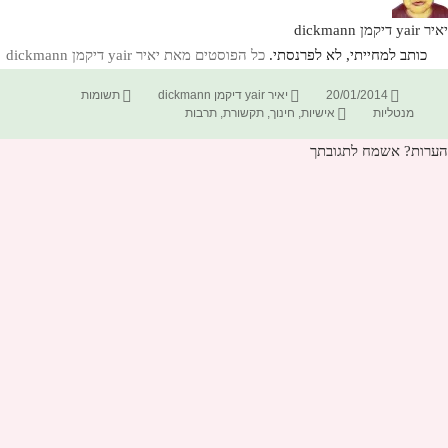
יאיר yair דיקמן dickmann
כותב למחייתי, לא לפרנסתי.
כל הפוסטים מאת יאיר yair דיקמן dickmann‏
פורסם
מחבר
קטגוריות
20/01/2014
יאיר yair דיקמן dickmann
תשומות
בתאריך
תגיות
מנטליות
אישיות
,
חינוך
,
תקשורת
,
תרבות
הערות? אשמח לתגובתך