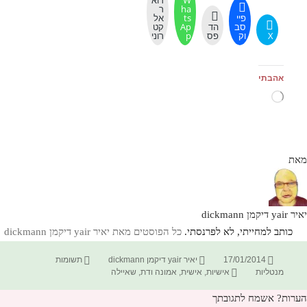
ha
ר
פיי
ts
אל
סב
הד
Ap
קט
X
וק
פס
p
רוני
אהבתי
טוען...
מאת
יאיר yair דיקמן dickmann
כותב למחייתי, לא לפרנסתי.
כל הפוסטים מאת יאיר yair דיקמן dickmann‏
פורסם
מחבר
קטגוריות
17/01/2014
יאיר yair דיקמן dickmann
תשומות
בתאריך
תגיות
מנטליות
אישיות
,
אישית
,
אמונה ודת
,
שאיילה
הערות? אשמח לתגובתך