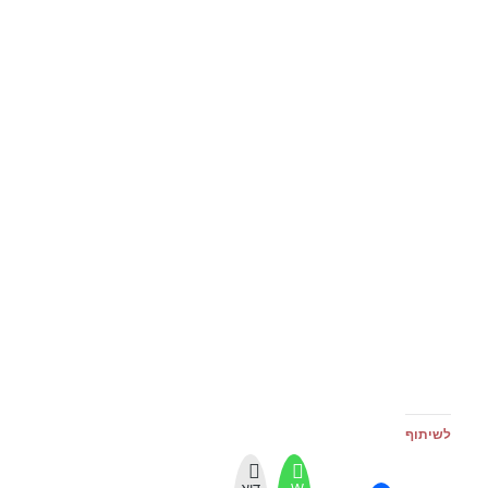
לשיתוף
W
דוא