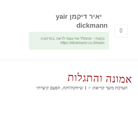
יאיר דיקמן yair
dickmann
בקצת – מתמלל את עצמי לדעת. בהרחבה:
תפריטים
https://dickmann.co.il/main
ווידג'טים
אמונה והתגלות
הערכת משך קריאה:
< 1
שיחקת'ותה, הפעם קיצרתי