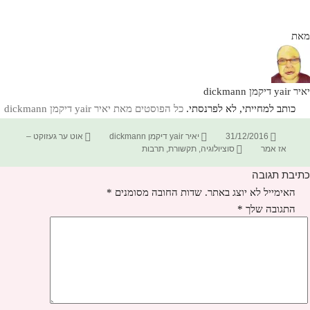
מאת
יאיר yair דיקמן dickmann
כותב למחייתי, לא לפרנסתי.
כל הפוסטים מאת יאיר yair דיקמן dickmann‏
פורסם
מחבר
קטגוריות
31/12/2016
יאיר yair דיקמן dickmann
אוט ער געזוקט –
בתאריך
תגיות
אז אמר
סוציולוגיה
,
תקשורת
,
תרבות
כתיבת תגובה
האימייל לא יוצג באתר.
שדות החובה מסומנים
*
התגובה שלך
*