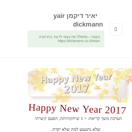
יאיר דיקמן yair
dickmann
בקצת – מתמלל את עצמי לדעת. בהרחבה:
תפריטים
https://dickmann.co.il/main
ווידג'טים
Happy New Year 2017
הערכת משך קריאה:
< 1
שיחקת'ותה, הפעם קיצרתי
שלא נתגעגע למה שלא יקרה.