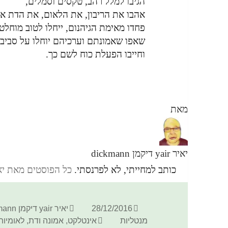
הגיבו למלל רהב, טקסים וסמלים,
אהבו את הריבון, את הלאום, את הדת את
פחדו מאימת הגיהנום, ייחלו לטוב מוחלט ג
שאפו שאמונתם וערכיהם יוחלו על סביב
וחייבו הפעלת כוח לשם כך.
מאת
יאיר yair דיקמן dickmann
כותב למחייתי, לא לפרנסתי.
כל הפוסטים מאת יאיר yair דיקמן ann
פורסם
מחבר
28/12/2016
יאיר yair דיקמן dickmann
בתאריך
תגיות
מנטליות
אינטלקט
,
אמונה ודת
,
לאומיות