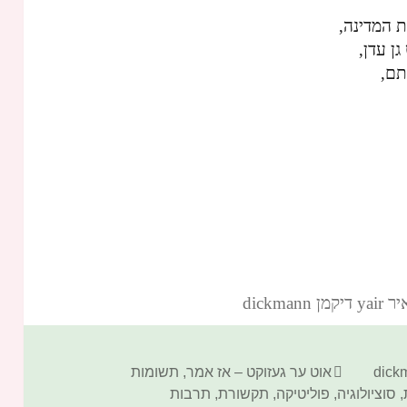
 המדינה,
ן עדן,
תם,
dickm‏
קטגוריות
אוט ער געזוקט – אז אמר
,
תשומות
,
סוציולוגיה
,
פוליטיקה
,
תקשורת
,
תרבות