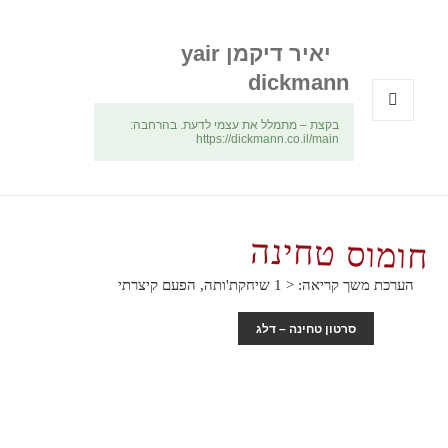
יאיר דיקמן yair
dickmann
בקצת – מתמלל את עצמי לדעת. בהרחבה:
תפריטים
https://dickmann.co.il/main
ווידג'טים
חומוס טחינה
הערכת משך קריאה:
< 1
שיחקת'ותה, הפעם קיצרתי
סרטון טחינה – דלג