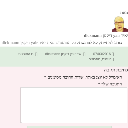
מאת
יאיר yair דיקמן dickmann
כותב למחייתי, לא לפרנסתי.
כל הפוסטים מאת יאיר yair דיקמן dickmann‏
פורסם
מחבר
קטגוריות
07/03/2016
יאיר yair דיקמן dickmann
ים התובנות
תגיות
בתאריך
אישית
,
מתכונים
כתיבת תגובה
האימייל לא יוצג באתר.
שדות החובה מסומנים
*
התגובה שלך
*