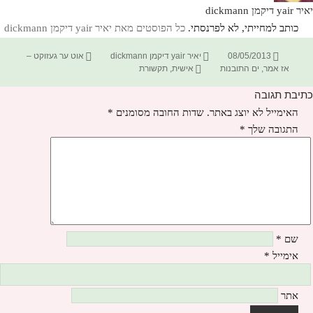
יאיר yair דיקמן dickmann
כותב למחייתי, לא לפרנסתי.
כל הפוסטים מאת יאיר yair דיקמן dickmann‏
פורסם
מחבר
קטגוריות
08/05/2013
יאיר yair דיקמן dickmann
אוט ער געזוקט –
בתאריך
תגיות
אז אמר
,
ים התובנות
אישית
,
תקשורת
כתיבת תגובה
האימייל לא יוצג באתר.
שדות החובה מסומנים
*
התגובה שלך
*
שם
*
אימייל
*
אתר