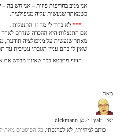
אני מגיב בחריפות פיזית – אני חש בה – 
כשמאתר שנעשית עליה מניפולציה.
***
לא ברור לי מה זו 'התנצלות'.
אם התנצלות היא ההכרה שנדרם לאחר נזק,
מאתר שנעשית על מניפולציה תודעת, מנס
שאין לי בהם עניין תגובתי נגטיבית עד תו
הזיוף מתבטא בכך שאינני מבקש את אהד
מאת
יאיר yair דיקמן dickmann
כותב למחייתי, לא לפרנסתי.
כל הפוסטים מאת יאיר yair דיקמן ann