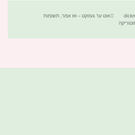
קטגוריות
אוט ער געזוקט – אז אמר
,
תשומות
וטוריקה