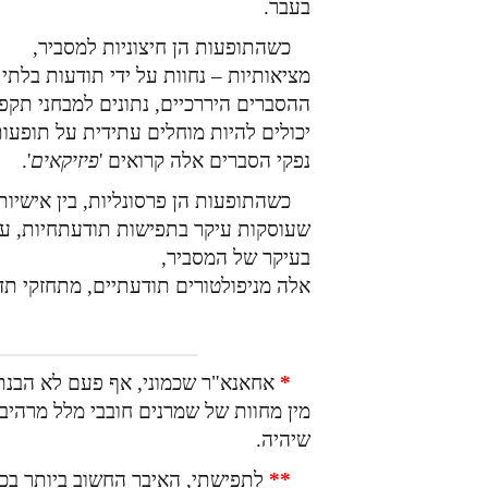
בעבר.
כשהתופעות הן חיצוניות למסביר,
מציאותיות – נחוות על ידי תודעות בלתי 
ההסברים היררכיים, נתונים למבחני תקפו
יכולים להיות מוחלים עתידית על תופעות
נפקי הסברים אלה קרואים '
פיזיקאים
'.
כשהתופעות הן פרסונליות, בין אישיות
שעוסקות עיקר בתפישות תודעתחיות, ער
בעיקר של המסביר,
אלה מניפולטורים תודעתיים, מתחזקי תדמ
*
אחאנא"ר שכמוני, אף פעם לא הבנתי
מין מחוות של שמרנים חובבי מלל מרהיב 
שיהיה.
**
לתפישתי, האיבר החשוב ביותר בכלל