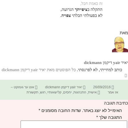
זה באמת חבל,
התקלה ב
ציפייתך
הגרועה,
לא בפעולתי הבלתי
צפויה
.
מאת
יאיר yair דיקמן dickmann
כותב למחייתי, לא לפרנסתי.
כל הפוסטים מאת יאיר yair דיקמן dickmann‏
פורסם
מחבר
קטגוריות
26/09/2016
יאיר yair דיקמן dickmann
אוט ער געזוקט –
בתאריך
תגיות
אז אמר
אישית
,
התנהגות
,
יחסים
,
קלישאותיי
,
רגש
,
תקשורת
כתיבת תגובה
האימייל לא יוצג באתר.
שדות החובה מסומנים
*
התגובה שלך
*