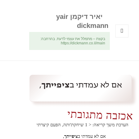
יאיר דיקמן yair
dickmann
בקצת – מתמלל את עצמי לדעת. בהרחבה:
תפריטים
https://dickmann.co.il/main
ווידג'טים
אכזבה מתגובתי
הערכת משך קריאה:
< 1
שיחקת'ותה, הפעם קיצרתי
אם לא עמדתי ב
ציפייתך
,