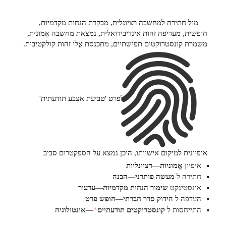
מול חתירה למחשבה רציונלית, מבקרת הנחות מקדמיות,
חופשית, מעדיפה זהות אינדיבידואלית, נמצאת מחשבה אֱמונית,
משמרת קונסטרוקטים תפישתיים, מתכנסת אֱלי זהות קולקטיבית.
לפרט 'טביעת אצבע תודעתית'
אופיינית למיקום אישיותו, היכן נמצא על הספקטרום סביב
איפיון
אֱמוניות
—
רציונליות
חתירה ל
מעשה פותרני
—
הבנה
אינסטינקט
שימור הנחות מקדמיות
—
ערעור
העדפה ל
הידוק סדר חברתי
—
חופש פרט
התייחסות ל
קונסטרוקטים תודעתיים
*
—
אונטולוגיה