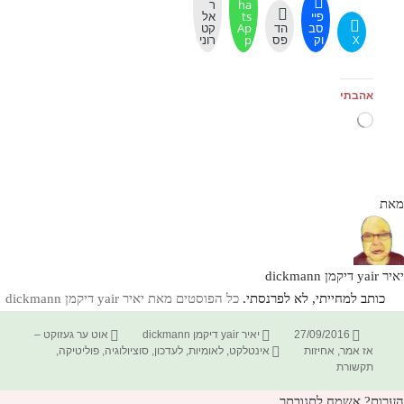
ha
ר
פיי
ts
אל
סב
הד
Ap
קט
X
וק
פס
p
רוני
אהבתי
טוען...
מאת
יאיר yair דיקמן dickmann
כותב למחייתי, לא לפרנסתי.
כל הפוסטים מאת יאיר yair דיקמן dickmann‏
פורסם
מחבר
קטגוריות
27/09/2016
יאיר yair דיקמן dickmann
אוט ער געזוקט –
בתאריך
תגיות
אז אמר
,
אחיזות
אינטלקט
,
לאומיות
,
לעדכון
,
סוציולוגיה
,
פוליטיקה
,
תקשורת
הערות? אשמח לתגובתך