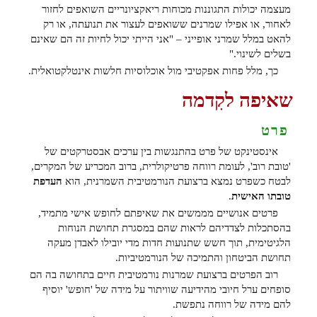
מעצמה יכולות התגוננות מכוחות ריאקציונריים השואפים לחזור
לאחור, או אפילו שמרנים ששואפים לעצור את תנועתה, או רק
להאט במלל שמרני אופייני – "אני הייתי יכול לחיות זה הם שאינם
בשלים לשינוי."
כך, מלל פחות אפקטיבי מול אוכלוסיות חלשות אינטלקטואלית.
שאיפה לקִדמה
פרט
אינסטינקט של פרט בהתנגשות בין ערכים אבסטרקטים של
'טובת רוב', לעומת רווחה פרטיקולרית, ברוב המכריע של המקרים,
לבטח כשפרט נמצא ברצועת הנורמטיבית השמרנית, הוא
העדפת
טובתו האישית
.
פרטים אנושיים מממשים את שאיפתם לחופש אישי מתמיד,
בהסתכלות לצדדיהם לראות שהם במסגרת תחושת הנוחות
הלגיטימית, תוך חשש שתנועות חדות מדי יובילו לאבדן מעקה
תחושת הביטחון והתמיכה של הנורמטיביות.
רוב הפרטים ברצועת שמרנות נורמטיבית חיים בתחושה בה הם
סופחים ערל חיובי מהידיעה שוויתור על מידה של 'חופש' יוסיף
להם מידה של רווחה נתפשת.