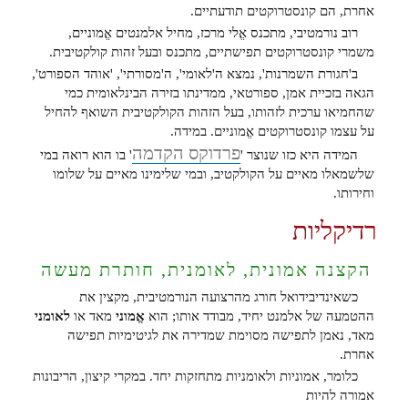
אחרת, הם קונסטרוקטים תודעתיים.
רוב נורמטיבי, מתכנס אֱלי מרכז, מחיל אלמנטים אֱמוניים,
משמרי קונסטרוקטים תפישתיים, מתכנס ובעל זהות קולקטיבית.
ב'חגורת השמרנות', נמצא ה'לאומי', ה'מסורתי', 'אוהד הספורט',
הגאה בזכיית אמן, ספורטאי, ממדינתו בזירה הבינלאומית כמי
שהחמיאו ערכית לזהותו, בעל הזהות הקולקטיבית השואף להחיל
על עצמו קונסטרוקטים אֱמוניים. במידה.
פרדוקס הקדמה
המידה היא כזו שנוצר '
' בו הוא רואה במי
שלשמאלו מאיים על הקולקטיב, ובמי שלימינו מאיים על שלומו
וחירותו.
רדיקליות
הקצנה אמונית, לאומנית, חותרת מעשה
כשאינדיבידואל חורג מהרצועה הנורמטיבית, מקצין את
ההטמעה של אלמנט יחיד, מבודד אותו; הוא
אֱמוני
מאד או
לאומני
מאד, נאמן לתפישה מסוימת שמדירה את לגיטימיות תפישה
אחרת.
כלומר, אמוניות ולאומניות מתחזקות יחד. במקרי קיצון, הריבונות
אמורה להיות