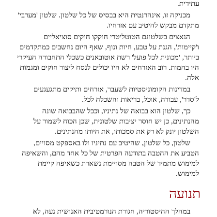
עתידית.
מכניקה זו, אינהרנטית היא בבסיס של כל שלטון. שלטון 'מערבי'
מתקדם מבקש להיטיב עם אזרחיו.
הנאצים בשלטונם הטוטליטרי חוקקו חוקים סוציאליים
ו'קיימות', הגנת על טבע, חיות ונוף, שאף היום נחשבים כמתקדמים
ביותר, 'מכונית לכל פועל' רשת אוטובאנים כשכלי התחבורה העיקרי
היו בהמות. רוב האזרחים לא היו יכולים לנסח ליצור חוקים ומגמות
אלה.
במדינות הקומוניסטיות לשעבר, אזרחים ותיקים מתגעגעים
ל'סדר', עבודה, אוכל, בריאות והשכלה לכל.
כך, שלטון הוא בבואה של נתיניו, וככל שהבבואה שונה
מהנתינים, כן יש חוסר יציבות שלטונית, שכן הכוח לשמור על
השלטון יונק לא רק את סמכותו, את היותו מהנתינים.
שלטון, כל שלטון, שהיטיב עם נתיניו ולו באספקט מסויים,
הטביע את ההטבה בתודעה הפרטית של כל אחד מהם, והשאיפה
למימוש מתמיד של הטבה מסויימת נשארת כשאיפה קיימת
למימוש.
תנועה
במהלך ההיסטוריה, חגורת הנורמטיבית האנושית נעה, לא