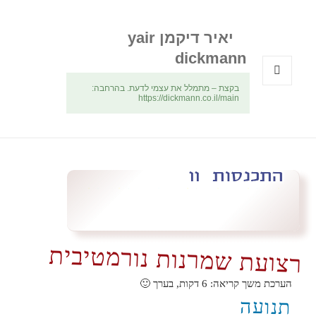
יאיר דיקמן yair
dickmann
בקצת – מתמלל את עצמי לדעת. בהרחבה:
תפריטים
https://dickmann.co.il/main
ווידג'טים
רצועת שמרנות נורמטיבית
הערכת משך קריאה:
6
דקות, בערך 🙂
תנועה