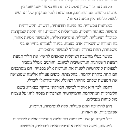
הקצנה עד כדי סיכון עלולה להתרחש כאשר ישנו שוני בין
פרטים ביישום העדפותיהם, ובפרשנות לגבי העיקרון של 'החופש
לפעול כל עוד אין פגיעה באחר'.
במציאות עכשווית בה פגיעה תודעתית, רגשית, תקשורתית
נתפשת כפגיעה ריאלית, מטריאלית אותנטית. זוהי תקלה שמקדמת
'כביכול' רציונליות ליברלית אינדיבידואלית, ולמעשה מסיגה אחור,
בה המידה שהשארת אדם כצמח, בניגוד לעמדתו בחייו או בני
משפחתו, תחת כותרת 'חמלה' למעשה מתאכזרת.
כאשר בעלי מחשבה רציונלית שואפים להאיץ את הליך תנועת
רצועת השמרנות הנורמטיבית לכיוונם, ו
חורגים
ממלל מסביר
לפעולות קונקרטיות לשנות את הנורמה אלא בכפייה, הם מסתכנים
הם תחת כותרת 'קדמה', בהקצנתה, כופים פעולה אלימה שמוציאה
את המעשה שלהם מהיותו רציונלי, אינדיבידואלי ליברלי.
דוגמא לכך היא איסור לבישת הבורקיני בורקה בפאריז; בשם
הליברליות המתקדמת הדמוקרטיה הצרפתית מנסה להגן על עצמה
מול כוחות מגבילים.
ניתן להתווכח האם פעולות אלה לגיטימיות, תורמות,
אפקטיביות, או ראויות.
בכל מקרה הן אינן מקדמות רציונליות אינדיבידואליות ליברליות.
למעשה, גישה רציונלית אינדיבידואלית ליברלית, מפשיטה