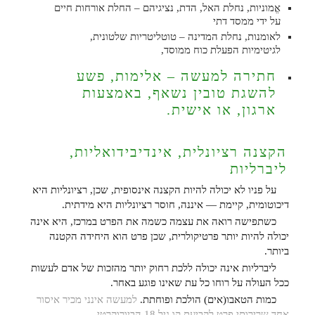
אֱמוניות, נחלת האל, הדת, נציגיהם – החלת אורחות חיים
על ידי ממסד דתי
לאומנות, נחלת המדינה – טוטליטריות שלטונית,
לגיטימיות הפעלת כוח ממוסד,
חתירה למעשה – אלימות, פשע
להשגת טובין נשאף, באמצעות
ארגון, או אישית.
הקצנה רציונלית, אינדיבידואליות,
ליברליות
על פניו לא יכולה להיות הקצנה אינסופית, שכן, רציונליות היא
דיכוטומית, קיימת — איננה, חוסר רציונליות היא מידתית.
כשתפישה רואה את עצמה כשמה את הפרט במרכז, היא אינה
יכולה להיות יותר פרטיקולרית, שכן פרט הוא היחידה הקטנה
ביותר.
ליברליות אינה יכולה ללכת רחוק יותר מהזכות של אדם לעשות
ככל העולה על רוחו כל עת שאינו פוגע באחר.
כמות הטאבו(אים) הולכת ופוחתת.
למעשה אינני מכיר איסור
אחד שרירותי פרט לקביעת קו גיל 18 הביורוקרטי.