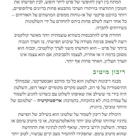
המתח בין רצון לחופשי של פרט ליתר חופש, לבין תפישתו את
הטובין התודעתי בוויתורו הערכי מתבטא פחות בדיונים פילוסופיים,
ויותר בהיבט פרקטי של אי-נוחות ממסים המושתים על האזרחים –
כל אחד רוצה לשלם פחות ביחס להחזרם על ידי השלטונות
כשירותים לחברה.
חתירת פרט להתכנסות כשהיא עוצמתית יותר מאשר קולקטיב
רוצה לשאוב פנימה מעידה על שיבוש תפישתי, בו הערך הגבוה
ביותר של פרט – הוא ותודעתו משני לערך קולקטיבי, וככזה הוא
מסוכן ברמה זו או אחרת, לעצמו ולסביבתו; אם הוא עצמו אינו
הערך העליון, האחר פחות אף יותר.
ריבון מיטיב
מבנה ריבונות ושלטון הוא כל כך מורכב ואבסטרקטי, שבמהלך
ההיסטוריה על פי רוב, למעט מקרים מקומיים יוצאי דופן, השלטון
היה בידי מי ששילב את שאיפתו לשלוט עם כשרונו להגיע ולשמור
על עמדת כוח. לא כהוכחה, כתמיכה:
אריסטוקרטיה
– 'שלטונם של
היותר טובים', ביוונית.
היכולת של ריבון לשמור על שלטונו הוא בשילוב של תפישת
נתיניו שהיותו שולט טוב יותר מהאלטרנטיבה, או כי מיטיב עימם או
כפחד. השלטון ה'רע' ביותר, שואף לתת לנתיניו את התחושה
שהוא מיטיב עימם. שתפקידו להתמיר מצב קיים עכשווי, לטוב יותר