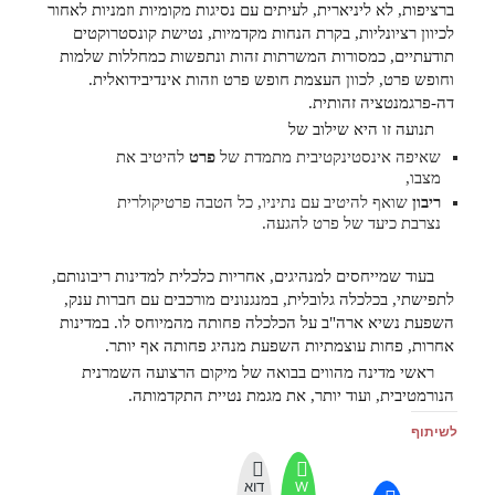
ברציפות, לא ליניארית, לעיתים עם נסיגות מקומיות וזמניות לאחור
לכיוון רציונליות, בקרת הנחות מקדמיות, נטישת קונסטרוקטים
תודעתיים, כמסורות המשרתות זהות ונתפשות כמחללות שלמות
וחופש פרט, לכוון העצמת חופש פרט וזהות אינדיבידואלית.
דה-פרגמנטציה זהותית.
תנועה זו היא שילוב של
שאיפה אינסטינקטיבית מתמדת של
פרט
להיטיב את
מצבו,
ריבון
שואף להיטיב עם נתיניו, כל הטבה פרטיקולרית
נצרבת כיעד של פרט להגעה.
בעוד שמייחסים למנהיגים, אחריות כלכלית למדינות ריבונותם,
לתפישתי, בכלכלה גלובלית, במנגנונים מורכבים עם חברות ענק,
השפעת נשיא ארה"ב על הכלכלה פחותה מהמיוחס לו. במדינות
אחרות, פחות עוצמתיות השפעת מנהיג פחותה אף יותר.
ראשי מדינה מהווים בבואה של מיקום הרצועה השמרנית
הנורמטיבית, ועוד יותר, את מגמת נטיית התקדמותה.
לשיתוף
W
דוא