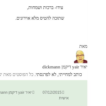
עידו- ברכות ושמחות,
שתזכה להטיס מלא אוירונים.
מאת
יאיר yair דיקמן dickmann
כותב למחייתי, לא לפרנסתי.
כל הפוסטים מאת יאיר yair דיקמן ann
פורסם
מחבר
07/12/2015
יאיר yair דיקמן dickmann
בתאריך
אישית