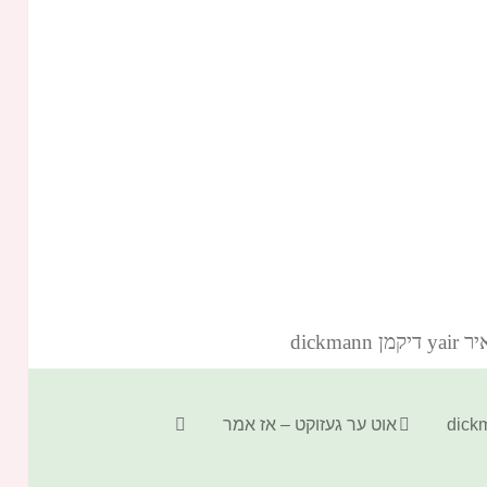
dickm‏
קטגוריות
תגיות
אוט ער געזוקט – אז אמר