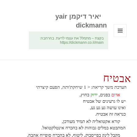
יאיר דיקמן yair
dickmann
בקצת – מתמלל את עצמי לדעת. בהרחבה:
תפריטים
https://dickmann.co.il/main
ווידג'טים
אבטיח
הערכת משך קריאה:
< 1
שיחקת'ותה, הפעם קיצרתי
אדום
בפנים,
ירוק
בחוץ,
יש לו גרעינים של אבטיח
ואינו עושה גע גע גע,
כנראה זה אבטיח.
קורא אקטואליה לא תמיד מעודכן,
המתבטא במלים גבוהות לא בהכרח אינטלקטואל.
מקבל לינק בפייסבוק, ליטוף, לא בהכרח סופייח אהבה.