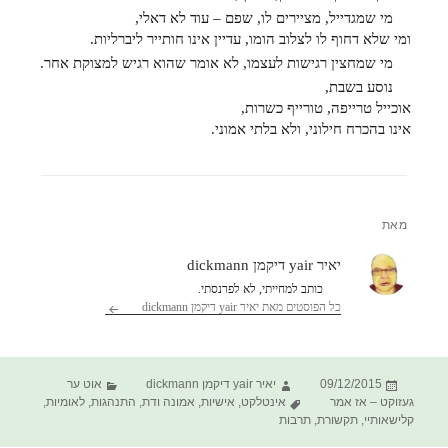
מי שמגדייל, מציירים לו, שפם – עוד לא דאלי,
ומי שלא דחוף לו לצלוב הומו, עדיין אינו חותייר ליברליות.
מי שמחצין רגישות לעצמו, לא אומר שהוא רגיש למצוקת אחר.
נוסע בשבת,
אוכייל טרייפה, טורייף כשרות,
אינו בהכרח חילוני, ולא בלתי אמוני.
מאת
יאיר yair דיקמן dickmann
כותב למחייתי, לא לפרנסתי.
כל הפוסטים מאת יאיר yair דיקמן dickmann‏
פורסם
מחבר
קטגוריות
09/12/2015
יאיר yair דיקמן dickmann
אוט ער
בתאריך
תגיות
געזוקט – אז אמר
אינטלקט
,
אישיות
,
אמונה ודת
,
התנהגות
,
לאומיות
,
קלישאותיי
,
תקשורת
,
תרבות