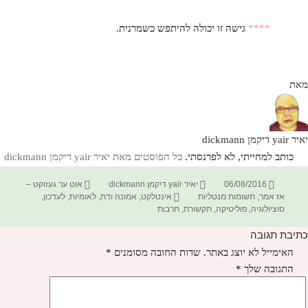
****
גישה זו יכולה להיתפש כשמרנית.
מאת
יאיר yair דיקמן dickmann
כותב למחייתי, לא לפרנסתי.
כל הפוסטים מאת יאיר yair דיקמן dickmann‏
פורסם
מחבר
קטגוריות
06/08/2016
יאיר yair דיקמן dickmann
אוט ער געזוקט –
בתאריך
תגיות
אז אמר
,
תשומות מנטליות
אינטלקט
,
אמונה ודת
,
לאומיות
,
לעדכון
,
סוציולוגיה
,
פוליטיקה
,
תקשורת
,
תרבות
כתיבת תגובה
האימייל לא יוצג באתר.
שדות החובה מסומנים
*
התגובה שלך
*