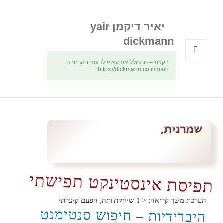
יאיר דיקמן yair
dickmann
בקצת – מתמלל את עצמי לדעת. בהרחבה:
תפריטים
https://dickmann.co.il/main
ווידג'טים
תפיסת אינסטינקט תפישתי
הערכת משך קריאה:
< 1
שיחקת'ותה, הפעם קיצרתי
היברידיות – חיפוש סנטימנט