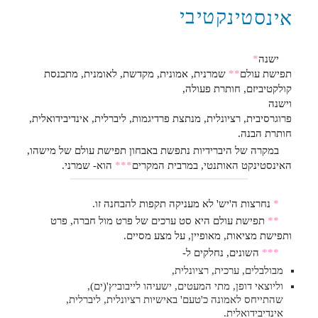
אינסטינקטיבי
ישנה
*
תפישת עולם
**
שמרנית, אמונית, מקדשת, לאומנית, מתכנסת
קולקטיביזם, חותרת פעולה,
וישנה
פרוגרסיבית, רציונלית, מנתצת פרדיגמות, ליברלית, אינדיבידואלית,
חותרת הבנה.
במקרה של היברידיות נתפשת באבחון תפישת עולם של מישהו,
האינסטינקט האותנטי, במרבית המקרים
***
הוא- שמרני.
*
נחרצות ה'יש' לא מעניקה תקפות להבחנה זו.
**
תפישת עולם היא סט ערכים של פרט מול חברה, פרט
ותפישת מציאות, מאופיין, על מצע מסיים.
***
השונים, נחלקים ל-
מבולבלים, ערכית, רציונלית,
וליוצאי דופן, מתי המעטים, ישעיהו לייבוביץ'(ים),
שהתייחס לאמונה כ'טעם' באישיות רציונלית, ליברלית,
אינדיבידואלית.