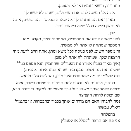
הוא יירד, ויישאר זמנית או לא מסופק.
אתה אל תעשה להם את השיקולים, ושהם לא יעשו לך.
מאידך אם הם נותנים לך מה שאתה מבקש – הם טועים, אתה
לא תישן בלילה בגלל שלא ביקשת יותר.
לכן,
לפני שאתה קובע את המספרים, תאמר לעצמך, תקבע, מהו
המספר שמתחת לו אתה לא ממשיך.
זה מספר חשוב. לפני כניסה לכל משא ומתן, אתה חייב לדעת מהי
הרצפה שלך, שמתחת לה אתה לא מוכן.
(איך מאור בוזגלו אמר? את הפנדלים שהחמיץ הוא פספס בגלל
ששינה את ההחלטה המקדמית שהוא הגיע איתה מהבית.)
כנס למו"מ עם מה שמתחתיו אינך מוכן, והחלטת עליו מראש.
בנוסף, ארגונים לא יודעים לתת תפניות דרמטיות בשכר, אלא
יכולים ללמד אותך משהו בעל ערך ומשמעות למקום העבודה הבא,
שם יכולה להיות הקפיצה.
נסה להבחין האם הם מורחים אותך בכבוד ובהבטחות או בתגמול
ריאלי, עכשווי.
בהצלחה,
אני פה אם תרצה לתמלל או לסמלץ