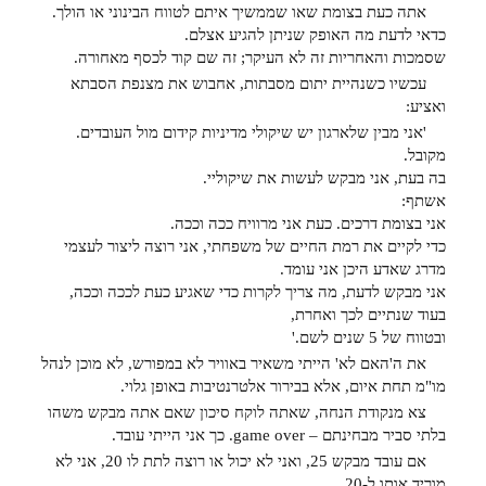
אתה כעת בצומת שאו שממשיך איתם לטווח הבינוני או הולך.
כדאי לדעת מה האופק שניתן להגיע אצלם.
שסמכות והאחריות זה לא העיקר; זה שם קוד לכסף מאחורה.
עכשיו כשנהיית יתום מסבתות, אחבוש את מצנפת הסבתא
ואציע:
'אני מבין שלארגון יש שיקולי מדיניות קידום מול העובדים.
מקובל.
בה בעת, אני מבקש לעשות את שיקוליי.
אשתף:
אני בצומת דרכים. כעת אני מרוויח ככה וככה.
כדי לקיים את רמת החיים של משפחתי, אני רוצה ליצור לעצמי
מדרג שאדע היכן אני עומד.
אני מבקש לדעת, מה צריך לקרות כדי שאגיע כעת לככה וככה,
בעוד שנתיים לכך ואחרת,
ובטווח של 5 שנים לשם.'
את ה'האם לא' הייתי משאיר באוויר לא במפורש, לא מוכן לנהל
מו"מ תחת איום, אלא בבירור אלטרנטיבות באופן גלוי.
צא מנקודת הנחה, שאתה לוקח סיכון שאם אתה מבקש משהו
בלתי סביר מבחינתם – game over. כך אני הייתי עובד.
אם עובד מבקש 25, ואני לא יכול או רוצה לתת לו 20, אני לא
מוריד אותו ל-20.