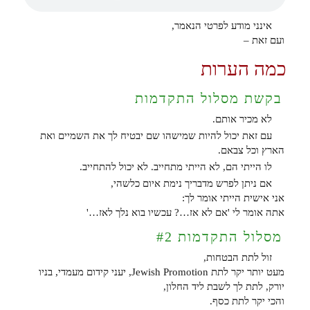
אינני מודע לפרטי הנאמר,
ועם זאת –
כמה הערות
בקשת מסלול התקדמות
לא מכיר אותם.
עם זאת יכול להיות שמישהו שם יבטיח לך את השמיים ואת
הארץ וכל צבאם.
לו הייתי הם, לא הייתי מתחייב. לא יכול להתחייב.
אם ניתן לפרש מדבריך נימת איום כלשהי,
אני אישית הייתי אומר לך:
אתה אומר לי 'אם לא אז…? עכשיו בוא נלך לאז…'
מסלול התקדמות #2
זול לתת הבטחות,
מעט יותר יקר לתת Jewish Promotion, יעני קידום מעמדי, בניו
יורק, לתת לך לשבת ליד החלון,
והכי יקר לתת כסף.