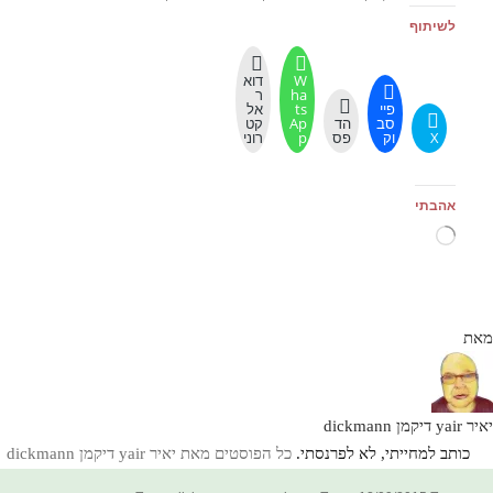
לשיתוף
W
דוא
ha
ר
פיי
ts
אל
סב
הד
Ap
קט
X
וק
פס
p
רוני
אהבתי
טוען...
מאת
יאיר yair דיקמן dickmann
כותב למחייתי, לא לפרנסתי.
כל הפוסטים מאת יאיר yair דיקמן dickmann‏