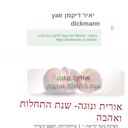
יאיר דיקמן yair
dickmann
בקצת – מתמלל את עצמי לדעת. בהרחבה:
תפריטים
https://dickmann.co.il/main
ווידג'טים
אורית ונוגה- שנת התחלות
ואהבה
הערכת משך קריאה:
< 1
שיחקת'ותה, הפעם קיצרתי