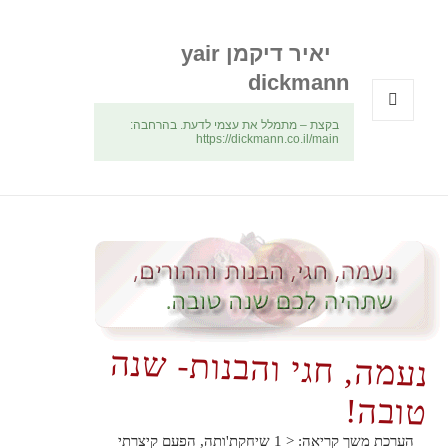
יאיר דיקמן yair
dickmann
בקצת – מתמלל את עצמי לדעת. בהרחבה:
תפריטים
https://dickmann.co.il/main
ווידג'טים
נעמה, חגי והבנות- שנה
טובה!
הערכת משך קריאה:
< 1
שיחקת'ותה, הפעם קיצרתי