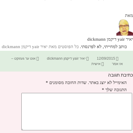
מאת
יאיר yair דיקמן dickmann
כותב למחייתי, לא לפרנסתי.
כל הפוסטים מאת יאיר yair דיקמן dickmann‏
פורסם
מחבר
קטגוריות
12/09/2015
יאיר yair דיקמן dickmann
אוט ער געזוקט –
בתאריך
תגיות
אז אמר
אישית
כתיבת תגובה
האימייל לא יוצג באתר.
שדות החובה מסומנים
*
התגובה שלך
*