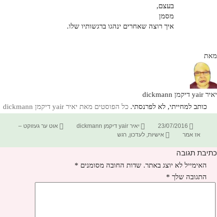
בעצם,
מסמן
איך רוצה שאחרים ינהגו ברגשותיו שלו.
מאת
יאיר yair דיקמן dickmann
כותב למחייתי, לא לפרנסתי.
כל הפוסטים מאת יאיר yair דיקמן dickmann‏
פורסם
מחבר
קטגוריות
23/07/2016
יאיר yair דיקמן dickmann
אוט ער געזוקט –
בתאריך
תגיות
אז אמר
אישיות
,
לעדכון
,
רגש
כתיבת תגובה
האימייל לא יוצג באתר.
שדות החובה מסומנים
*
התגובה שלך
*