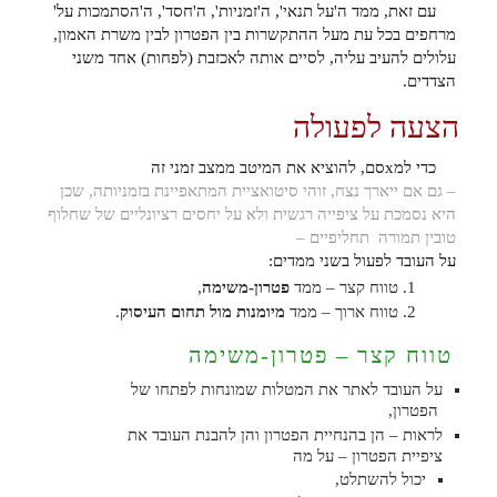
עם זאת, ממד ה'על תנאי', ה'זמניות', ה'חסד', ה'הסתמכות על'
מרחפים בכל עת מעל ההתקשרות בין הפטרון לבין משרת האמון,
עלולים להעיב עליה, לסיים אותה לאכזבת (לפחות) אחד משני
הצדדים.
הצעה לפעולה
כדי למxסם, להוציא את המיטב ממצב זמני זה
– גם אם ייארך נצח, זוהי סיטואציית המתאפיינת בזמניותה, שכן
היא נסמכת על ציפייה רגשית ולא על יחסים רציונליים של שחלוף
טובין תמורה תחליפיים –
על העובד לפעול בשני ממדים:
טווח קצר – ממד
פטרון-משימה
,
טווח ארוך – ממד
מיומנות מול תחום העיסוק
.
טווח קצר – פטרון-משימה
על העובד לאתר את המטלות שמונחות לפתחו של
הפטרון,
לראות – הן בהנחיית הפטרון והן להבנת העובד את
ציפיית הפטרון – על מה
יכול להשתלט,