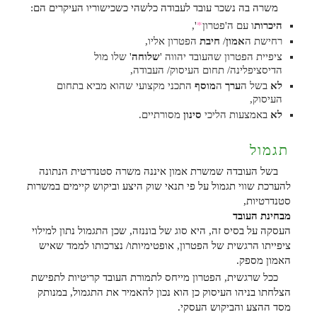
משרה בה נשכר עובד לעבודה כלשהי כשכישוריו העיקרים הם:
היכרות
ו עם ה'פטרון
*
',
רחישת ה
אמון
/
חיבת
הפטרון אליו,
ציפיית הפטרון שהעובד יהווה '
שלוחה
' שלו מול
הדיסציפלינה/ תחום העיסוק/ העבודה,
לא
בשל ה
ערך
ה
מוסף
התכני מקצועי שהוא מביא בתחום
העיסוק,
לא
באמצעות הליכי
סינון
מסורתיים.
תגמול
בשל העובדה שמשרת אמון איננה משרה סטנדרטית הנתונה
להערכת שווי תגמול על פי תנאי שוק היצע וביקוש קיימים במשרות
סטנדרטיות,
מבחינת העובד
העסקה על בסיס זה, היא סוג של בוננזה, שכן התגמול נתון למילוי
ציפייתו הרגשית של הפטרון, אופטימיותו/ נצרכותו לממד שאיש
האמון מספק.
ככל שרגשית, הפטרון מייחס לתמורת העובד קריטיות לתפישת
הצלחתו בניהו העיסוק כן הוא נכון להאמיר את התגמול, במנותק
מסד ההצע והביקוש העסקי.