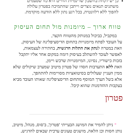
כן יש לקחת בחשבון שדינמיות החיים היא כזו שטעמים
משתנים תנאים נוצרים וייתכן שהתמיכה בפטרון עלולה
להפוך ללא רלוונטית, בכל רגע נתון ללא הודעה מוקדמת.
טווח ארוך – מיומנות מול תחום העיסוק
במקביל, כביכול במנותק מהטווח הקצר,
על העובד לפתח מיומנויות בתחום הדיסציפלינה של העיסוק,
וזאת במטרה ל
נתק את התלות הרגשית
, בחתירה לעצמאות,
לאפשר לעובד להשתלב בעיסוק דומה במקום אחר אליו יתקבל
בזכות כישוריו, נסיונו, המיומנויות שרכש ויימן,
וזאת
ללא
התערבות חסדו של פטרון מיטיב שמערב שיקולים שלא
ממין העניין שעלולים בסיטואציות מסויימות להתהפך,
אלא בשל הערך המוסף מתחום הדיסציפלינה שאותו העובד מביא
בעקבות ההזדמנות שהוא קיבל.
פטרון
*
ניתן להמיר את המושג הבעייתי 'פטרון', ב'סוס, מנהל, מיטיב,
נותן חסות וכן הלאה, מושגים טעונים ערכית שבאים להדגיש,