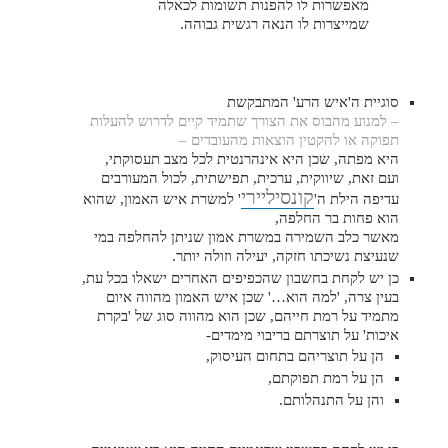
מאפשרות לו להפנות תשומות לכאלה
שמייצרות לו הנאה רגשית גבוהה.
סוגיית ה'איש הרע' המתבקשת
– למנוע מהבוס את הצורך שתמיד קיים לדרוש להעלות
תפוקה או להקטין הוצאות מהעובדים –
היא מפתה, שכן היא אינהרנטית לכל מצב תעסוקתי,
ועם זאת, שיווקית, ערכית, תפישתית, לכול המעורבים
קונסיליירי
עדיפה הילת ה'
' למשרת איש האמון, שהוא
הוא פחות בר החלפה,
מאשר כלב השמירה במשרת אמון שניתן להחלפה במי
שנעיצת נשיכתו חזקה, יעילה וזולה יותר.
כן יש לקחת בחשבון שהכפיפים האחרים ישאלו בכל עת,
בעין צרה, 'למה הוא…' שכן איש האמון מהווה איום
מתמיד על רמת חייהם, שכן הוא מהווה סוג של 'בקרת
איכות' על תוצרתם בריבוי מימדים-
הן על תוצריהם בתחום העיסוק,
הן על רמת תפוקתם,
והן על התנהלותם.