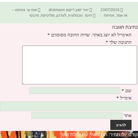
פורסם
מחבר
קטגוריות
23/07/2016
יאיר yair דיקמן dickmann
אוט ער געזוקט –
בתאריך
תגיות
אז אמר
,
אחיזות
חינוך
,
טכנולוגיה
,
לעדכון
,
פוליטיקה
,
פיננסי
כתיבת תגובה
האימייל לא יוצג באתר.
שדות החובה מסומנים
*
התגובה שלך
*
שם
*
אימייל
*
אתר
יווט
קודם
הפוסט
יולי תמיר: הרגע שלי עם איילת שקד