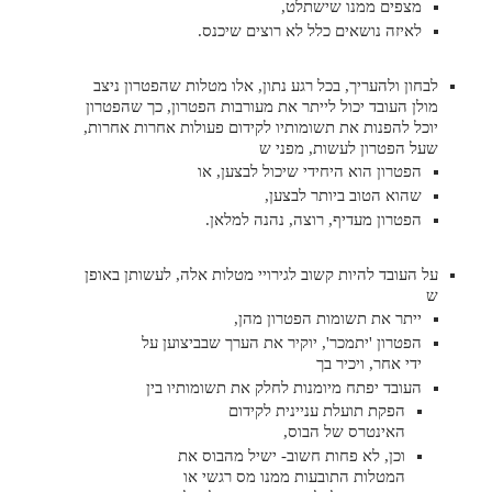
מצפים ממנו שישתלט,
לאיזה נושאים כלל לא רוצים שיכנס.
לבחון ולהעריך, בכל רגע נתון, אלו מטלות שהפטרון ניצב
מולן העובד יכול לייתר את מעורבות הפטרון, כך שהפטרון
יוכל להפנות את תשומותיו לקידום פעולות אחרות אחרות,
שעל הפטרון לעשות, מפני ש
הפטרון הוא היחידי שיכול לבצען, או
שהוא הטוב ביותר לבצען,
הפטרון מעדיף, רוצה, נהנה למלאן.
על העובד להיות קשוב לגירויי מטלות אלה, לעשותן באופן
ש
ייתר את תשומות הפטרון מהן,
הפטרון 'יתמכר', יוקיר את הערך שבביצוען על
ידי אחר, ויכיר בך
העובד יפתח מיומנות לחלק את תשומותיו בין
הפקת תועלת עניינית לקידום
האינטרס של הבוס,
וכן, לא פחות חשוב- ישיל מהבוס את
המטלות התובעות ממנו מס רגשי או