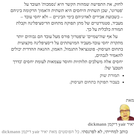
לחזק, את התפישה שמהות הקשר היא 'נסמכות' העובד על
'פטרונו', שכן תשתית היחסים היא תשתית ה'אמון' הרקומה ביניהם
– כשבועת אבירים לאדוניהם בימי הביניים – ולא יחסי עובד –
מעביד, סטנדרטיים של מתן תפוקה מתחום הדיסציפלינה וקבלת
תמורה כלכלית על כך.
על אף שה'שמיים' ש'פטרון' פורס מעל עובד הם גבוהים יותר
מתקרת יחסי עובד-מעביד המושתתים על דיסציפלינה מקצועית
בתחום העיסוק- פוטנציאל התגמול, האמון, ההנאה ההדדית יכולים
להאמיר לגבהים,
יחסים אלה משלבים תלותיות וחוסר עצמאות לעומת יחסים 'כדרך
הטבע' של:
תמורת שוק
בעבור תפוקה בתחום העיסוק.
מאת
יאיר yair דיקמן dickmann
כותב למחייתי, לא לפרנסתי.
כל הפוסטים מאת יאיר yair דיקמן dickmann‏