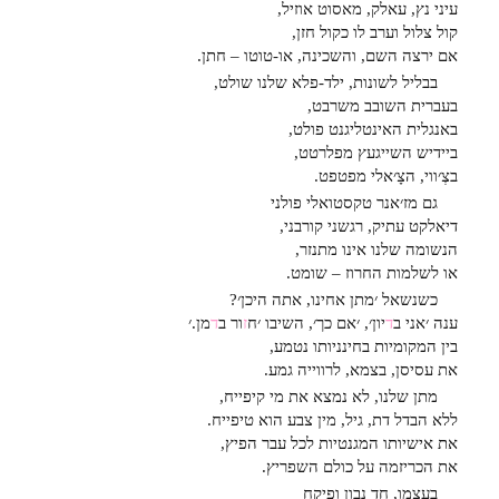
עיני נץ, עאלק, מאסוט אוזיל,
קול צלול וערב לו כקול חזן,
אם ירצה השם, והשכינה, או-טוטו – חתן.
בבליל לשונות, ילד-פלא שלנו שולט,
בעברית השובב משרבט,
באנגלית האינטליגנט פולט,
ביידיש השייגעץ מפלרטט,
בצְ׳ווי, הצָ׳אלי מפטפט.
גם מז׳אנר טקסטואלי פולני
דיאלקט עתיק, רגשני קורבני,
הנשומה שלנו אינו מתנזר,
או לשלמות החרוז – שומט.
כשנשאל ׳מתן אחינו, אתה היכן׳?
ענה ׳אני ב
ד
יון׳, ׳אם כך׳, השיבו ׳ח
ז
ור ב
ד
מן.׳
בין המקומיות בחינניותו נטמע,
את עסיסן, בצמא, לרווייה גמע.
מתן שלנו, לא נמצא את מי קיפייח,
ללא הבדל דת, גיל, מין צבע הוא טיפייח.
את אישיותו המגנטיות לכל עבר הפיץ,
את הכריזמה על כולם השפריץ.
בעצמו, חד נבון ופיקח