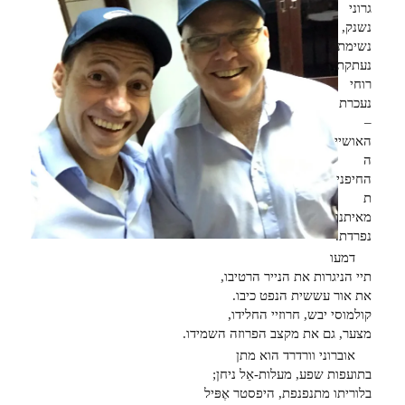
גרוני
נשנק,
נשימתי
נעתקת,
רוחי
נעכרת
–
האושיי
ה
החיפני
ת
מאיתנו
נפרדת.
דמעו
תיי הניגרות את הנייר הרטיבו,
את אור עששית הנפט כיבו.
קולמוסי יבש, חרוזיי החלידו,
מצער, גם את מקצב הפרוזה השמידו.
אוברוני וורדרד הוא מתן
בתועפות שפע, מעלות-אֵל ניחן;
בלוריתו מתנפנפת, היפסטר אֶפּיל