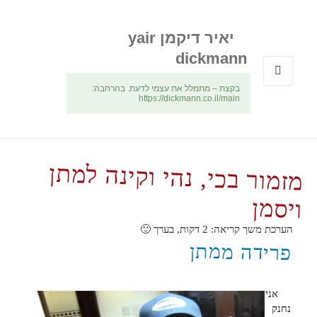
יאיר דיקמן yair
dickmann
בקצת – מתמלל את עצמי לדעת. בהרחבה:
תפריטים
https://dickmann.co.il/main
ווידג'טים
מזמור בכי, נהי וקינה למתן
ויסמן
הערכת משך קריאה:
2
דקות, בערך 🙂
פרידה ממתן
אני
נחנק