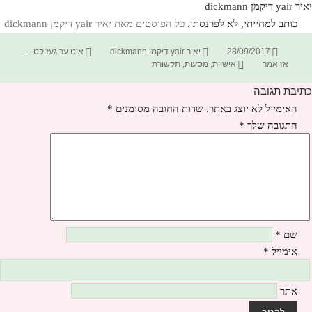
יאיר yair דיקמן dickmann
כותב למחייתי, לא לפרנסתי.
כל הפוסטים מאת יאיר yair דיקמן dickmann‏
פורסם
מחבר
קטגוריות
28/09/2017
יאיר yair דיקמן dickmann
אוט ער געזוקט –
בתאריך
תגיות
אז אמר
אישיות
,
מסעות
,
תקשורת
כתיבת תגובה
האימייל לא יוצג באתר.
שדות החובה מסומנים
*
התגובה שלך
*
שם
*
אימייל
*
אתר