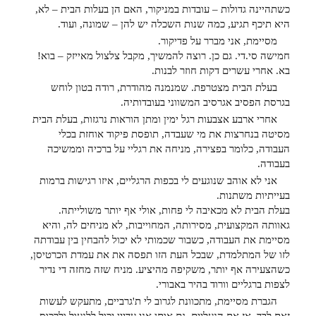
כשתהיינה גדולות – עובדות במניקור, האם הן בעלות הבית – לא,
היא תיכף תגיע, כמה שנות השכלה יש להן – שמונה, ועוד.
מסיימת, אני מברר על פדיקור.
חמישה סי.די. גם כן. רוצה להמשיך, מקבל צלצול מאייזק – בוא!
בא. אחרי עשרים דקות חוזר לבנות.
בעלת הבית מצטרפת. שמנמנה מהודרת, רודה בטון לוחש
בגרסת הפסיב אגרסיב המשווני בעובדותיה.
אחרי ארבע אצבעות רגל ימין ומתן הוראות נרגזות, בעלת הבית
מסיטה בנחרצות את מי שעבדה, תופסת פיקוד אוחזת בכלי
העבודה, כלומר בפצירה, מניחה את רגליי על ברכיה וממשיכה
בעבודה.
אני לא אוהב שנוגעים לי בכפות הרגליים, איזו רגישות ברמות
בעייתיות משתנות.
בעלת הבית לא מכאיבה לי פחות, אולי אף יותר משולייתה.
גאוותה המקצועית, מסירותה, המחוייבות, לא מניחים לה, והיא
מסיימת את העבודה, כשבור שכמותי לא יכול להבחין בין עבודתה
לזו של המתלמדת, שבכל העת הזו תפסה את את עמדת הכרטיסן,
כשהצעירה אף יותר, משקיפה מהיציע. מניח שזה מחזה די נדיר
לצפות ברגליים וורוד בהיר באבורי.
הגברת מסיימת, מתכוונת לגרוב לי ת'גרביים, מתעקש לעשות