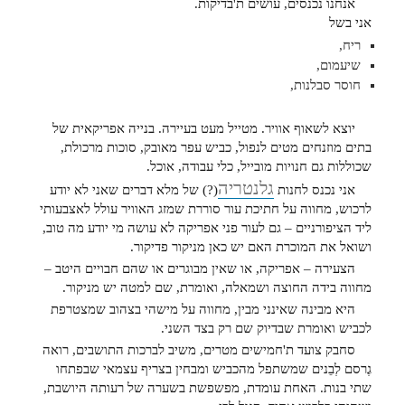
אנחנו נכנסים, עושים ת'בדיקות.
אני בשל
ריח,
שיעמום,
חוסר סבלנות,
יוצא לשאוף אוויר. מטייל מעט בעיירה. בנייה אפריקאית של
בתים מוזנחים מטים לנפול, כביש עפר מאובק, סוכות מרכולת,
שכוללות גם חנויות מובייל, כלי עבודה, אוכל.
גלנטריה
אני נכנס לחנות
(?) של מלא דברים שאני לא יודע
לרכוש, מחווה על חתיכת עור סוררת שמזג האוויר עולל לאצבעותי
ליד הציפורניים – גם לעור פני אפריקה לא עושה מי יודע מה טוב,
ושואל את המוכרת האם יש כאן מניקור פדיקור.
הצעירה – אפריקה, או שאין מבוגרים או שהם חבויים היטב –
מחווה בידה החוצה ושמאלה, ואומרת, שם למטה יש מניקור.
היא מבינה שאינני מבין, מחווה על מישהי בצהוב שמצטרפת
לכביש ואומרת שבדיוק שם רק בצד השני.
סחבק צועד ת'חמישים מטרים, משיב לברכות התושבים, רואה
גֶרסם לְבֵנים שמשתפל מהכביש ומבחין בצריף עצמאי שבפתחו
שתי בנות. האחת עומדת, מפשפשת בשערה של רעותה היושבת,