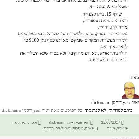
זאת לבד, אז את הנעליים, גם אותן אני עדיין יכול ללנעול ולרכוס.
שואל כמה? נענה – 5.
שולף 15, נותן לצעירה.
רואה את עיניה הנפערות,
מודה להן, והולך,
נזכר בידידי הנערץ, שרצה לעשות ניסוי סוציואקנומי בפיליפינים
ולאחד מעשרות המקרים שביקשו מאיתנו כסף נתן $100 כדי
לראות איך יגיב.
הילד נותר אדיש, לא ידע מה קיבל, ולא בטוח שלא השליך את
הנייר חסר המשמעות.
מאת
יאיר yair דיקמן dickmann
כותב למחייתי, לא לפרנסתי.
כל הפוסטים מאת יאיר yair דיקמן dickmann‏
פורסם
מחבר
קטגוריות
22/09/2017
יאיר yair דיקמן dickmann
אוט ער געזוקט –
בתאריך
תגיות
אז אמר
,
מינורי
אישית
,
מסעות
,
סוציולוגיה
,
תרבות