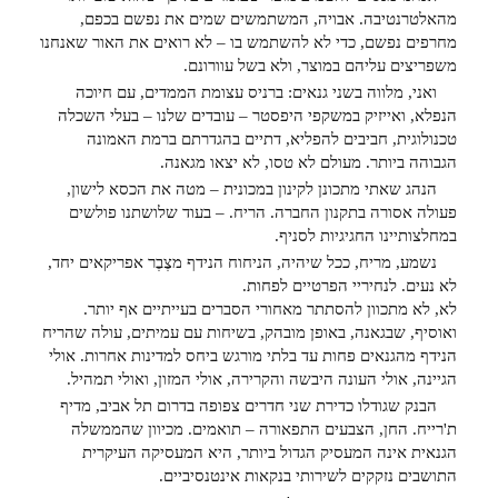
מהאלטרנטיבה. אבויה, המשתמשים שמים את נפשם בכפם,
מחרפים נפשם, כדי לא להשתמש בו – לא רואים את האור שאנחנו
משפריצים עליהם במוצר, ולא בשל עוורונם.
ואני, מלווה בשני גנאים: ברניס עצומת הממדים, עם חיוכה
הנפלא, ואייזיק במשקפי היפסטר – עובדים שלנו – בעלי השכלה
טכנולוגית, חביבים להפליא, דתיים בהגדרתם ברמת האמונה
הגבוהה ביותר. מעולם לא טסו, לא יצאו מגאנה.
הנהג שאתי מתכונן לקינון במכונית – מטה את הכסא לישון,
פעולה אסורה בתקנון החברה. הריח. – בעוד שלושתנו פולשים
במחלצותיינו החגיגיות לסניף.
נשמע, מריח, ככל שיהיה, הניחוח הנידף מצֶבֶר אפריקאים יחד,
לא נעים. לנחיריי הפרטיים לפחות.
לא, לא מתכוון להסתתר מאחורי הסברים בעייתיים אף יותר.
ואוסיף, שבגאנה, באופן מובהק, בשיחות עם עמיתים, עולה שהריח
הנידף מהגנאים פחות עד בלתי מורגש ביחס למדינות אחרות. אולי
הגיינה, אולי העונה היבשה והקרירה, אולי המזון, ואולי תמהיל.
הבנק שגודלו כדירת שני חדרים צפופה בדרום תל אביב, מדיף
ת'רייח. החן, הצבעים התפאורה – תואמים. מכיוון שהממשלה
הגנאית אינה המעסיק הגדול ביותר, היא המעסיקה העיקרית
התושבים נזקקים לשירותי בנקאות אינטנסיביים.