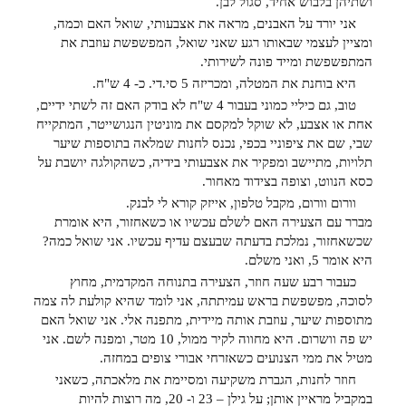
ושתיהן בלבוש אחיד, סגול לבן.
אני יורד על האבנים, מראה את אצבעותי, שואל האם וכמה,
ומציין לעצמי שבאותו רגע שאני שואל, המפשפשת עוזבת את
המתפשפשת ומייד פונה לשירותי.
היא בוחנת את המטלה, ומכריזה 5 סי.די. כ- 4 ש"ח.
טוב, גם כיליי כמוני בעבור 4 ש"ח לא בודק האם זה לשתי ידיים,
אחת או אצבע, לא שוקל למקסם את מוניטין הנגושייטר, המתקייח
שבי, שם את ציפוניי בכפי, נכנס לחנות שמלאה בתוספות שיער
תלויות, מתיישב ומפקיר את אצבעותי בידיה, כשהקולגה יושבת על
כסא הנווט, וצופה בצידוד מאחור.
וורום וורום, מקבל טלפון, אייזק קורא לי לבנק.
מברר עם הצעירה האם לשלם עכשיו או כשאחזור, היא אומרת
שכשאחזור, נמלכת בדעתה שבעצם עדיף עכשיו. אני שואל כמה?
היא אומר 5, ואני משלם.
כעבור רבע שעה חוזר, הצעירה בתנוחה המקדמית, מחוץ
לסוכה, מפשפשת בראש עמיתתה, אני לומד שהיא קולעת לה צמה
מתוספות שיער, עוזבת אותה מיידית, מתפנה אלי. אני שואל האם
יש פה וושרום. היא מחווה לקיר ממול, 10 מטר, ומפנה לשם. אני
מטיל את ממי הצנועים כשאזרחי אבורי צופים במחזה.
חוזר לחנות, הגברת משקיעה ומסיימת את מלאכתה, כשאני
במקביל מראיין אותן; על גילן – 23 ו- 20, מה רוצות להיות