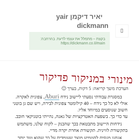
יאיר דיקמן yair
dickmann
בקצת – מתמלל את עצמי לדעת. בהרחבה:
תפריטים
https://dickmann.co.il/main
ווידג'טים
מינורי במניקור פדיקור
הערכת משך קריאה:
5
דקות, בערך 🙂
Aburi
במסגרת עבודתי נסעתי ליישוב נידח
, צפונית לאקרה.
אולי לא כל כך נידח – 40 קילומטר צפונית לבירה, ויש שם גן בוטני
חשוב שנוסעים במיוחד אליו.
עד כדי כך. בשפעת האטרקציות של גאנה, נהייתי בוטניקאי חובב.
נידחות היישוב מתבטאת בכך שהבנק – לקוח שלנו, משתמש
בתקשורת לווינית. תקשורת אחרת יקרה מדיי.
אנחנו מנסים להטמיע מוצר שעומדים על כך שהוא טוב יותר