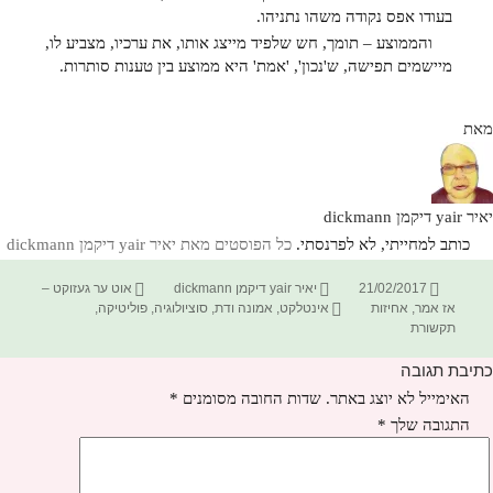
בעודו אפס נקודה משהו נתניהו.
והממוצע – תומך, חש שלפיד מייצג אותו, את ערכיו, מצביע לו,
מיישמים תפישה, ש'נכון', 'אמת' היא ממוצע בין טענות סותרות.
מאת
יאיר yair דיקמן dickmann
כותב למחייתי, לא לפרנסתי.
כל הפוסטים מאת יאיר yair דיקמן dickmann‏
פורסם
מחבר
קטגוריות
21/02/2017
יאיר yair דיקמן dickmann
אוט ער געזוקט –
בתאריך
תגיות
אז אמר
,
אחיזות
אינטלקט
,
אמונה ודת
,
סוציולוגיה
,
פוליטיקה
,
תקשורת
כתיבת תגובה
האימייל לא יוצג באתר.
שדות החובה מסומנים
*
התגובה שלך
*