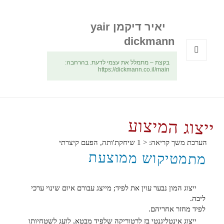
יאיר דיקמן yair
dickmann
בקצת – מתמלל את עצמי לדעת. בהרחבה:
תפריטים
https://dickmann.co.il/main
ווידג'טים
ייצוג המיצוע
הערכת משך קריאה:
< 1
שיחקת'ותה, הפעם קיצרתי
מתמטיקוש ממוצעת
ייצוג המון נבער עוין את לפיד; מייצג עבורם איום שינוי ערכי
ליבה.
לפיד מחזר אחריהם.
ייצוג אינטליגנטי בז לרטוריקה שלפיד מבטא, לועג לשטחיותו