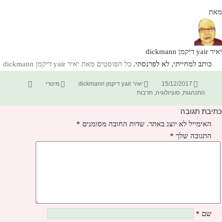
מאת
יאיר yair דיקמן dickmann
כותב למחייתי, לא לפרנסתי.
כל הפוסטים מאת יאיר yair דיקמן dickmann‏
פורסם
מחבר
קטגוריות
תגיות
15/12/2017
יאיר yair דיקמן dickmann
מינורי
בתאריך
התנהגות
,
סוציולוגיה
,
תרבות
כתיבת תגובה
האימייל לא יוצג באתר.
שדות החובה מסומנים
*
התגובה שלך
*
שם
*