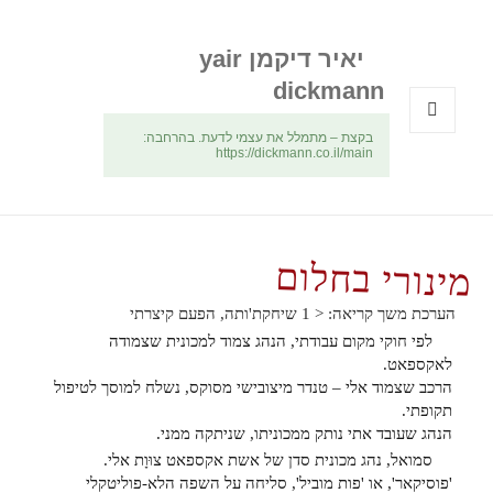
יאיר דיקמן yair
dickmann
בקצת – מתמלל את עצמי לדעת. בהרחבה:
תפריטים
https://dickmann.co.il/main
ווידג'טים
מינורי בחלום
הערכת משך קריאה:
< 1
שיחקת'ותה, הפעם קיצרתי
לפי חוקי מקום עבודתי, הנהג צמוד למכונית שצמודה
לאקספאט.
הרכב שצמוד אלי – טנדר מיצובישי מסוקס, נשלח למוסך לטיפול
תקופתי.
הנהג שעובד אתי נותק ממכוניתו, שניתקה ממני.
סמואל, נהג מכונית סדן של אשת אקספאט צוּוָת אלי.
'פוסיקאר', או 'פות מוביל', סליחה על השפה הלא-פוליטקלי