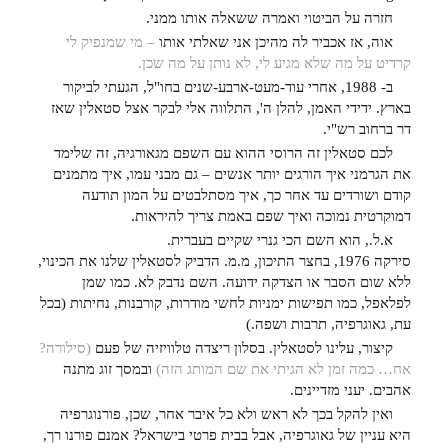
חזרה על הביטוי ואמרה ששאלה אותו ממני.
אוה, אז אכביר לה מהיכן אני שאלתי אותו
– מי שמנפיק לי
קרדיט על מה שלא מגיע לי, לא נותן על מה שכן.
ב- 1988, אחרי עוד-מעט-ארבע-שנים בחו"ל, הגעתי לביקור
בארץ. ידידי האמן, להלן ה', התלווה אלי לבקר אצל סטאלין שאז
דר ברחוב רש"י.
לכם סטאלין זה הרוסי ההוא עם השפם מגאורגיה, זה שלימד
את הגרמני איך הורגים יותר אנשים – גם מבני עמו, איך מתמנים
קודם ושורדים עד אחר כך, איך מסתלבטים על המון תודעה
דמוקרטית נמוכה ואיך שפם באמת צריך להיראות.
א.ל., הוא השם הכי גנרי שקיים בעברית.
סירקה 1976, בחצר התיכון, מ.מ. הדביק לסטאלין שלנו את הכינוי,
ללא שום הסבר או הצדקה ידועה. השם נדבק לא. כמו שמן
לפלאפל, כמו תפישות ימניות לחשי מודרות, קורבנות, נחיתות (בכל
עת, גאוגרפיה, תרבות ושפה.)
קיצור, עלינו לסטאלין. בסלון ריצדה טלוויזיה של פעם
(סילורה?
אח… כמה זמן לא הגיתי את שם המותג הזה)
ובמסך זוג מתנה
אהבים. יעני מזדיינים.
ואין להקל בכך לא ראש ולא כל איבר אחר, שכן, פורנוגרפיה
היא עניין של גאוגרפיה, אבל בבית פרטי בישראל? אמנם פורנו רך,