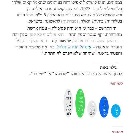
במגזינים, הגיע לישראל ואפילו דווח בעיתונים שהאמריקאים שלחו
פלייבוי לחיילים ב- 1973. והיה גם קולנוע מרכז ואולי עוד,
וכשההורים של ס.ש. לא היו בבית הוא הקרין 8 מ"מ. אבל פורנו
בטלוויזיה? ביתית? וואלה,
(מבחינתי)
לראשונה. בישראל.
ה' התרשם – כבר אז הוא היה פסיכולוג – עטה ארשת
מהורהרת, זקף סנטר וספק תהה
– הוא פילוסוף לא קטן,
ספק ייעץ
– בהמשך שגשג כיועץ ארגוני,
maybe חָס
– הוא חמלן ידוע,
על
הנערה הנאנקת
– אינגה? חנה שיגולה?,
בחן את מלאכת התופר
והפטיר בדאגה "
שתזהר שלא ייפרם לה התחת.
"
__________
גילוי נאות
למען היושר אינני זוכר אם אמר "שתיזהר" או "שייזהר".
לשיתוף
W
דוא
ha
ר
פיי
ts
אל
סב
הד
Ap
קט
X
וק
פס
p
רוני
אהבתי