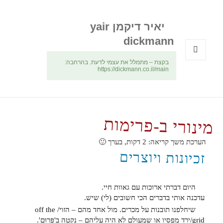
יאיר דיקמן yair
dickmann
בקצת – מתמלל את עצמי לדעת. בהרחבה:
תפריטים
https://dickmann.co.il/main
ווידג'טים
מינורי ב-פרימות
הערכת משך קריאה:
2
דקות, בערך 🙂
זכיונות ויוצרים
היום דברתי ארוכות עם גאוות חיי.
עדכנה אותי בדברים הכי חשובים (לי) שיש.
שיחלפנו תובנות על מכרים. מול אחד מהם – הזוי/ off the
grid/ירד מפסיו או שמעולם לא היה עליהם – נקטה ב'פָּרוּם'.