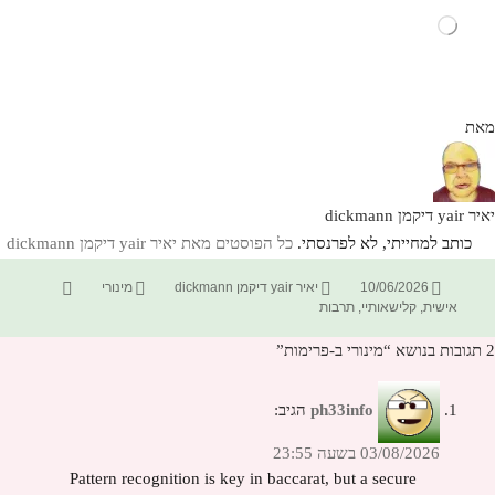
טוען...
מאת
יאיר yair דיקמן dickmann
כותב למחייתי, לא לפרנסתי.
כל הפוסטים מאת יאיר yair דיקמן dickmann‏
פורסם
מחבר
קטגוריות
תגיות
10/06/2026
יאיר yair דיקמן dickmann
מינורי
בתאריך
אישית
,
קלישאותיי
,
תרבות
2 תגובות בנושא “מינורי ב-פרימות”
ph33info
הגיב:
03/08/2026 בשעה 23:55
Pattern recognition is key in baccarat, but a secure