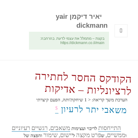
יאיר דיקמן yair
dickmann
בקצת – מתמלל את עצמי לדעת. בהרחבה:
תפריטים
https://dickmann.co.il/main
ווידג'טים
הקודקס החסר לחתירה
לרציונליות – אדיקות
הערכת משך קריאה:
< 1
שיחקת'ותה, הפעם קיצרתי
משאבי יתר לרעיון
$
התייחסות
משאבים
רגשיים
רעיוניים
לריבוי ועצימות
,
ממשיים
פרט
מקצה
יישום
שימור
ו
, ש
ל
,
והפצה של