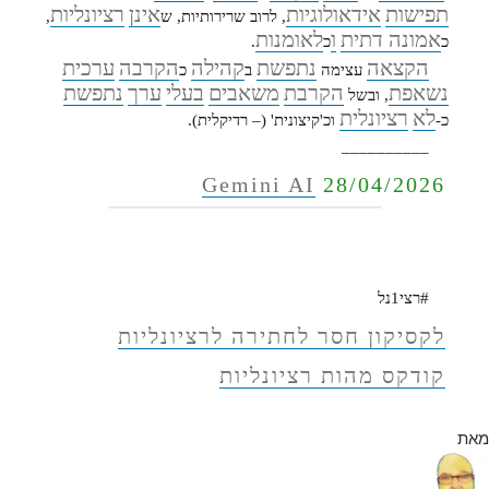
תפישות
אידאולוגיות
אינן
רציונליות
, לרוב שרירותיות, ש
,
אמונה דתית
ו
לאומנות
כ
כ
.
הקצאה
נתפשת
קהילה
הקרבה
ערכית
עצימה
ב
כ
נשאפת
הקרבת
משאבים
בעלי
ערך
נתפשת
, ובשל
לא
רציונלית
כ-
וכ'קיצונית' (– רדיקלית).
__________
Gemini AI
28/04/2026
#רצי1נל
לקסיקון חסר לחתירה לרציונליות
קודקס מהות רציונליות
מאת