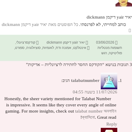
יאיר yair דיקמן dickmann
כותב למחייתי, לא לפרנסתי.
כל הפוסטים מאת יאיר yair דיקמן dickmann‏
פורסם
מחבר
קטגוריות
03/06/2026
יאיר yair דיקמן dickmann
קודקסרציונלי
,
בתאריך
תגיות
תשומות מנטליות
אינטלקט
,
אמונה ודת
,
לאומיות
,
סוציולוגיה
,
ספורט
,
פוליטיקה
,
רגש
3 תגובות בנושא “הקודקס החסר לחתירה לרציונליות – אדיקות”
talabatnumber
הגיב:
11/07/2026 בשעה 04:55
Honestly, the sheer variety mentioned for Talabat Number
is impressive. It seems like they cover every angle of online
gaming. For more insights, check out
talabat number অনলাইন
ক্যাসিনো
. Great read!
Reply