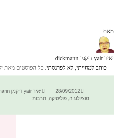
מאת
יאיר yair דיקמן dickmann
כותב למחייתי, לא לפרנסתי.
כל הפוסטים מאת יאיר yair דיקמן ann
פורסם
מחבר
28/09/2012
יאיר yair דיקמן dickmann
בתאריך
סוציולוגיה
,
פוליטיקה
,
תרבות
כתיבת תגובה
האימייל לא יוצג באתר.
שדות החובה מסומנים
*