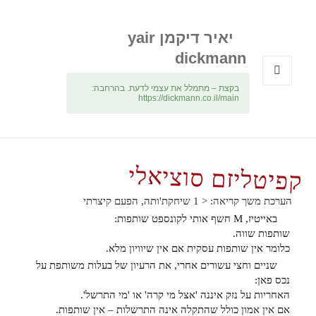
יאיר דיקמן yair
dickmann
בקצת – מתמלל את עצמי לדעת. בהרחבה:
תפריטים
https://dickmann.co.il/main
ווידג'טים
קפיטליזם סוציאלי
הערכת משך קריאה:
< 1
שיחקת'ותה, הפעם קיצרתי
באייטיז, M חשף אותי לקונספט שותפות:
שותפות שווה.
כלומר אין שותפות עסקית אם אין שיוויון מלא.
שניים וחצי עשורים אחרי, את הרעיון של בעלות משותפת על
נכס פאן:
האחריות על נזק איננה 'אצל מי קרה' או 'מי התרשל'.
אם אין אמון כולל שהתקלה אינה התרשלות – אין שותפות.