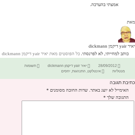
אמצתי בהערכה.
מאת
יאיר yair דיקמן dickmann
כותב למחייתי, לא לפרנסתי.
כל הפוסטים מאת יאיר yair דיקמן dickmann‏
פורסם
מחבר
קטגוריות
28/09/2012
יאיר yair דיקמן dickmann
תשומות
בתאריך
תגיות
מנטליות
אינטלקט
,
התנהגות
,
יחסים
כתיבת תגובה
האימייל לא יוצג באתר.
שדות החובה מסומנים
*
התגובה שלך
*