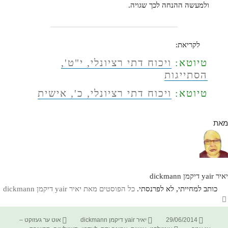
ולמעשה ההנחה לכך שגויה.
לקריאת:
טיוטא:
ויכוח דתי רציונלי, י"ט',
הסתייגות
טיוטא:
ויכוח דתי רציונלי, כ', אישית
מאת
יאיר yair דיקמן dickmann
כותב למחייתי, לא לפרנסתי.
כל הפוסטים מאת יאיר yair דיקמן dickmann‏
פורסם
מחבר
קטגוריות
29/06/2014
יאיר yair דיקמן dickmann
אוט ער געזוקט –