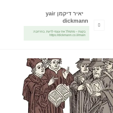
יאיר דיקמן yair
dickmann
בקצת – מתמלל את עצמי לדעת. בהרחבה:
תפריטים
https://dickmann.co.il/main
ווידג'טים