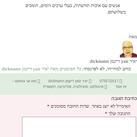
אנשים עם איכות תודעתית, בעלי ערכים דומים, תומכים
בשלושתם.
מאת
יאיר yair דיקמן dickmann
כותב למחייתי, לא לפרנסתי.
כל הפוסטים מאת יאיר yair דיקמן dickmann‏
פורסם
מחבר
קטגוריות
07/07/2017
יאיר yair דיקמן dickmann
אוט ער געזוקט –
בתאריך
תגיות
אז אמר
אינטלקט
,
סוציולוגיה
,
פוליטיקה
,
תקשורת
כתיבת תגובה
האימייל לא יוצג באתר.
שדות החובה מסומנים
*
התגובה שלך
*