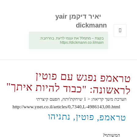
יאיר דיקמן yair
dickmann
בקצת – מתמלל את עצמי לדעת. בהרחבה:
תפריטים
https://dickmann.co.il/main
ווידג'טים
טראמפ נפגש עם פוטין
לראשונה: "כבוד להיות איתך"
הערכת משך קריאה:
< 1
שיחקת'ותה, הפעם קיצרתי
http://www.ynet.co.il/articles/0,7340,L-4986143,00.html
טראמפ, פוטין, נתניהו
המשותף?