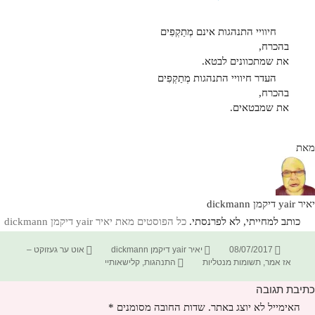
חיוויי התנהגות אינם מְתַקְפִים
בהכרח,
את שמתכוונים לבטא.
העדר חיוויי התנהגות מְתַקְפִים
בהכרח,
את שמבטאים.
מאת
יאיר yair דיקמן dickmann
כותב למחייתי, לא לפרנסתי.
כל הפוסטים מאת יאיר yair דיקמן dickmann‏
פורסם
מחבר
קטגוריות
08/07/2017
יאיר yair דיקמן dickmann
אוט ער געזוקט –
בתאריך
תגיות
אז אמר
,
תשומות מנטליות
התנהגות
,
קלישאותיי
כתיבת תגובה
האימייל לא יוצג באתר.
שדות החובה מסומנים
*