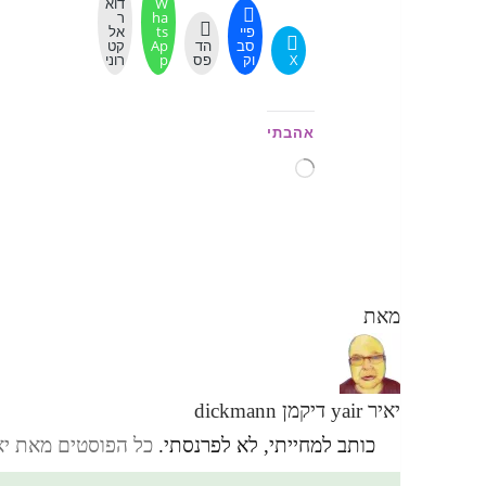
W
דוא
ha
ר
פיי
ts
אל
סב
הד
Ap
קט
X
וק
פס
p
רוני
אהבתי
טוען...
מאת
יאיר yair דיקמן dickmann
כותב למחייתי, לא לפרנסתי.
כל הפוסטים מאת יאיר yair דיקמן ann