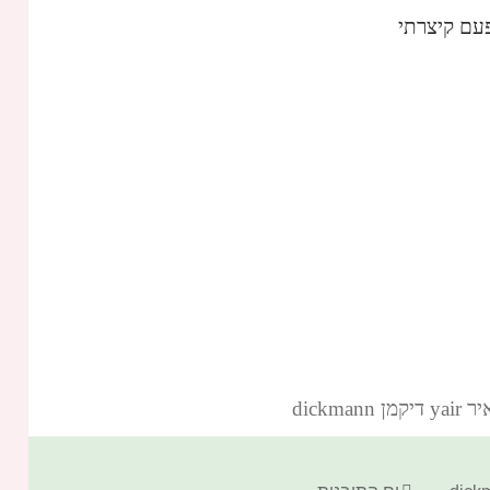
עם קיצרתי
dickm‏