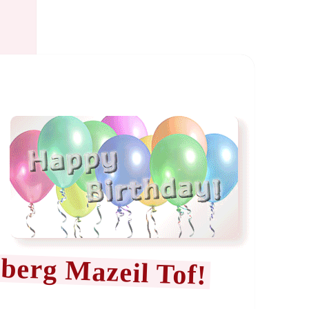
!
Steven Salsberg Mazeil Tof