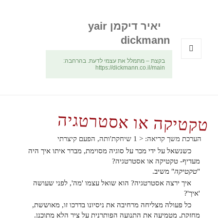
יאיר דיקמן yair
dickmann
בקצת – מתמלל את עצמי לדעת. בהרחבה:
תפריטים
https://dickmann.co.il/main
ווידג'טים
טקטיקה או אסטרטגיה
הערכת משך קריאה:
< 1
שיחקת'ותה, הפעם קיצרתי
כשנשאל על ידי מכר על סוגיה מסוימת, מברר איתו איך היה
מעדיף- טקטיקה או אסטרטגיה?
"
טקטיקה
" משיב.
איך ירצה אסטרטגיה? הוא שואל עצמו 'מה', לפני שעושה
'איך'?
כל פעולה מצליחה מרחיבה את ניסיונו בדרכו זו, מאוששת,
מחזקת, מטמיעה את התנועה הפותרנית על ציר הלא מתוכנן.