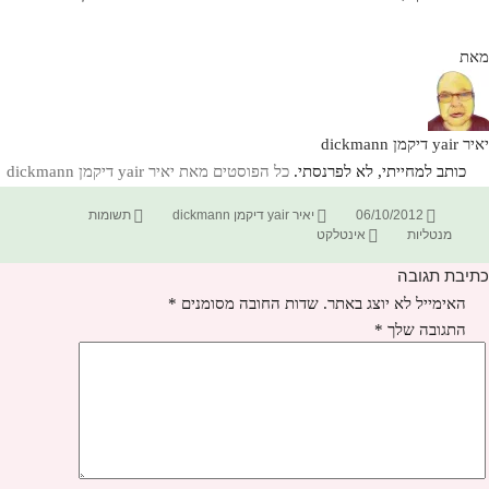
מאת
יאיר yair דיקמן dickmann
כותב למחייתי, לא לפרנסתי.
כל הפוסטים מאת יאיר yair דיקמן dickmann‏
פורסם
מחבר
קטגוריות
06/10/2012
יאיר yair דיקמן dickmann
תשומות
בתאריך
תגיות
מנטליות
אינטלקט
כתיבת תגובה
האימייל לא יוצג באתר.
שדות החובה מסומנים
*
התגובה שלך
*