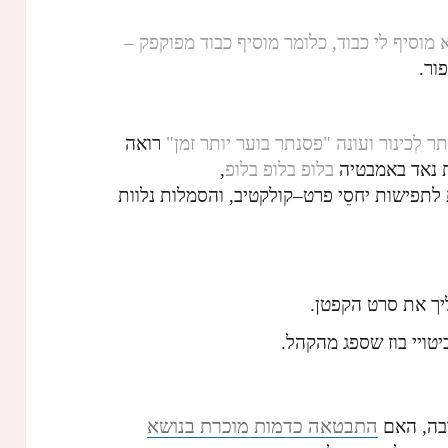
 מוסיף לי כבוד, כלומר מוסיף כבוד מפוקפק –
ור.
לְכינור ועונה "פסנתר בוער יותר זמן"
רואה
 נאד באמבטיה
בלופ בלופ בלופ
,
לתפישות יחסֵי פרט–קולקטיב, והסמלות נלוות
יך את סרט הקפטן.
טויי בוז שספג מהקהל.
התבטאה כדמות מוכרת בנושא
בה, האם