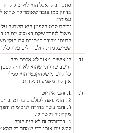
סתם דביל. אבל הוא לא יכול לחזור 
בדיוק כמו עובד שאומר לך שהוא ל
עמיתיו.
זריקת סרט הקפטן היא השתנה על ה
משול לעובד שקם באמצע יום העבוד
לדעתי מדובר במסגרת עם חוקי משח
שמייצג מדינה ולכן חלים עליו כללי
גד
לי אישית מאוד לא אכפת מזה.
חושב שהגיוני שהוא לא יהיה קפטן י
כל קיום מושג הקפטן הוא סמלי.
אין לזה משמעות אחרת.
דנ
1. זהבי אידיוט
2 . הוא עשה לכולם טובה ומדברים עליו במקום על הפאדיחה שבהפסד.
3. זהבי עשה בחירה לגיטימית והפך
מקדוניה וקשה לו.
4. בכדורסל זה לא היה קורה…
להשעות אותו כדי שמחר כל המאמנים