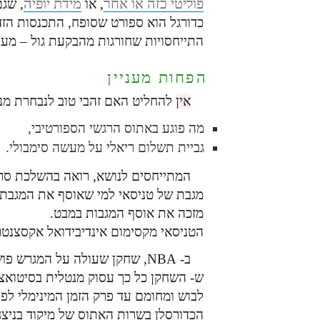
פוליטי כזה או אחר
מידת יופיה
, או
, שגם
כדורגל הוא ספורט שסופח, התכנסות הזדה
התייחסויות שחורגות מהבקעת גול – מעב
הפחות מעניין
אין
להחליט האם זהבי טוב לנבחרת מני
מה פוגע באתוס הרגשי הספורטיבי,
גביית תשלום ריאלי על מעשה סימבולי.
המתייחסים לנושא, רואה בהשלכת סר
מגבת של טניסאי למי שאוסף את המגבת 
מזכה את אוסף המגבות במבט.
הטניסאי מקסימום אינדיבידואל אקסצנטרי
ב- NBA, שחקן שעולה על המגרש 
ש- השחקן כל כך עסוק מנטלית בסיטואציה
לבוש ומחומם עד פרק הזמן המינימלי לפנ
הכדורסלן בשרות האתוס של מיקוד בניצחו