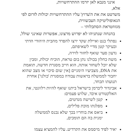
אינני מנבא לאן יזרמו ההתרחשויות,
אלא,
משרטט את את ה'ערוץ' עליו ההתרחשויות יכולות לזרום לפי
הגאופוליטיקה העכשווית,
מגזוזטראת הסתכלותי –
בהנחה שנתניהו לא יפרוש מרצונו, אפשרות שאינני שולל,
נפתלי בנט ואיילת שקד ירצו להפרד מהבית היהודי הדתי
ובעיקר קטן מדיי לשאיפתם,
גדעון סער שואף לחזור לזירה,
משה כחלון בכולנו נתן בום טראח, הוכיח יכולת, ומבין
שלא יוכל לשחזר אותה, הוא חייב מסגרת חדשה, תואמת
את DNA, מצביעיו הימניים [אין שום סיכוי או מצב שהוא
יחבור לממשלה בראשות עבודה במסגרת 'כולנו'] אחרת
תנועתו תכחד,
אביגדור ליברמן בישראל ביתנו שואף להיות רלוונטי, את
האלקטורט איבד, שלוש פעמים:
קטן לשישה מנדטים,
מפלגתו מוכת פלילים,
ביאס את בוחריו בכך שלא נכנס לממשלה
ימנית בה הם תומכים,
יאיר לפיד מיסמס את הקרדיט, עליו להמציא עצמו