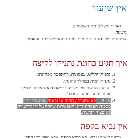
אין שיעור
ואחרי תשלום מס השפתיים,
משער,
שכהונתו של נתניהו תסתיים באחת מהאפשרויות הבאות:
איך תגיע כהונת נתניהו לקיצה
נתניהו יחליט, עצמונית, להתפטר מכהונתו.
נתניהו ימות במהלך כהונתו.
הגרעין הקשה של מצביעיו ימאס בהתנהלותו, יחליף
אותו ויבחר באחר תחתיו
*
.
2019 –
לא שיערתי, חזיתי או נבאתי
שנתניהו יהיה
בסכנת העמדה לדין והאפשרות שיודח על ידי הרשויות
כאופציה רביעית.
אין נביא בקפה
מכיוון שאינני נביא, לא קורא בקפה, אלא ישבן בתי קפה,