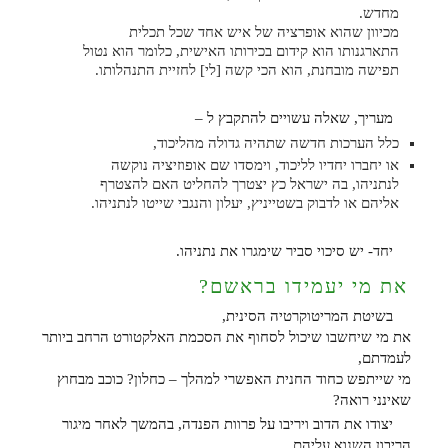
מחדש.
מכיוון שהוא אופרציה של איש אחד שכל תכלית
התארגנותו הוא קידום בכירותו האישית, כלומר הוא נטול
תפישה מובחנת, הוא הכי קשה [לי] לחזיית התנהלותו.
מעריך, שאלה עשויים להתקבץ ל –
כלל הערכות חדשה שתהיה גדולה מהליכוד,
או יחברו יחדיו לליכוד, וימסדו שם אופוזיציה נוקשה
לנתניהו, בה ישראל כץ יצטרך להחליט האם להצטרף
אליהם או לדבוק בשטייניץ, יעלון והנגבי שייטו לנתניהו.
יחד- יש סיכוי סביר שימגרו את נתניהו.
את מי יעמידו בראשם?
בשיטת המריטוקרטיה הסינית,
את מי שיחשבו שיכול לסחוף את הסכמת האלקטורט הרחב ביותר
לעמדתם,
מי שייתפש כחוד החנית האפשרי למהלך – כחלון? כוכב מבחוץ
שאינני רואה?
יצודו את הדוב ויריבו על פרוות הפנדה, בהמשך לאחר מיגור
הריבון השנוא עליהם.