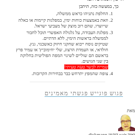
כך, במעשה כזה, תיתכן
החלפת נתניהו כראש ממשלה,
וזאת באמצעות כוחות ימין, במפלגות קיימות או כאלה
שייוצרו, שהם רוב מוצק של מצביעי ישראל.
מפלגת העבודה, על גלגולה האפשרי תוכל לחבור
לממשלה בראשות הימין, ללא הדתיים.
שטיקים נוסח ייבוא שחקני חיזוק כאשכנזי, גנץ,
חולדאי, או העמדת הרצוג, שלי יחימוביץ' או עמיר פרץ
בראשם הם שוליים לשינוי המפה הפוליטית בחלוקה
בין שני הגושים.
שמייח לבשר טע
ה טעיתי!
צופה שהמפץ יתרחש כבר בבחירות הקרובות.
פגוש פוגייש פגשתי מאמינים
מאת
יאיר yair דיקמן dickmann