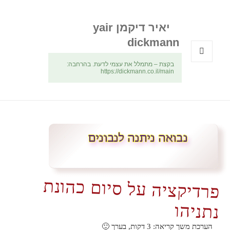
יאיר דיקמן yair
dickmann
בקצת – מתמלל את עצמי לדעת. בהרחבה:
תפריטים
https://dickmann.co.il/main
ווידג'טים
פרדיקציה על סיום כהונת
נתניהו
הערכת משך קריאה:
3
דקות, בערך 🙂