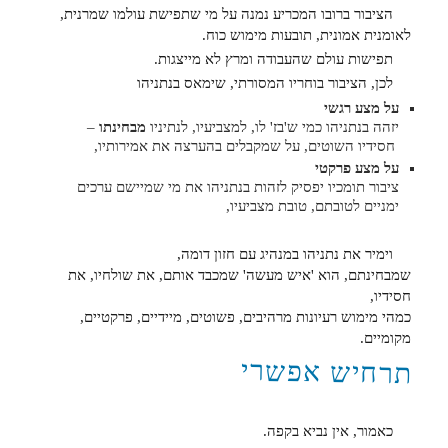
הציבור ברובו המכריע נמנה על מי שתפישת עולמו שמרנית,
לאומנית אמונית, תובעות מימוש כוח.
תפישות עולם שהעבודה ומרץ לא מייצגות.
לכן, הציבור בוחריו המסורתי, שימאס בנתניהו
על מצע רגשי
יזהה בנתניהו כמי ש'בז' לו, למצביעיו, לנתיניו
מבחינתו
–
חסידיו השוטים, על שמקבלים בהערצה את אמירותיו,
על מצע פרקטי
ציבור תומכיו יפסיק לזהות בנתניהו את מי שמיישם ערכים
ימניים לטובתם, טובת מצביעיו,
וימיר את נתניהו במנהיג עם חזון דומה,
שמבחינתם, הוא 'איש מעשה' שמכבד אותם, את שולחיו, את
חסידיו,
כמהי מימוש רעיונות מרהיבים, פשוטים, מיידיים, פרקטיים,
מקומיים.
תרחיש אפשרי
כאמור, אין נביא בקפה.