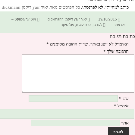
כותב למחייתי, לא לפרנסתי.
כל הפוסטים מאת יאיר yair דיקמן dickmann‏
פורסם
מחבר
קטגוריות
19/10/2015
יאיר yair דיקמן dickmann
אוט ער געזוקט –
בתאריך
תגיות
אז אמר
לעדכון
,
סוציולוגיה
,
פוליטיקה
כתיבת תגובה
האימייל לא יוצג באתר.
שדות החובה מסומנים
*
התגובה שלך
*
שם
*
אימייל
*
אתר