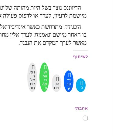
הדיזוננס נוצר בשל היות מהותה של '
נא
מיושמת לרעיון, לערך או לדפוס פעולה או
ה'
בגידה
' מתרחשת כאשר אינדיבידואל
בו האחר מיישם '
נאמנות
' לערך אליו מחוי
מאשר לערך המקדם את הנבגד.
לשיתוף
W
דוא
ha
ר
פיי
ts
אל
סב
הד
Ap
קט
X
וק
פס
p
רוני
אהבתי
טוען...