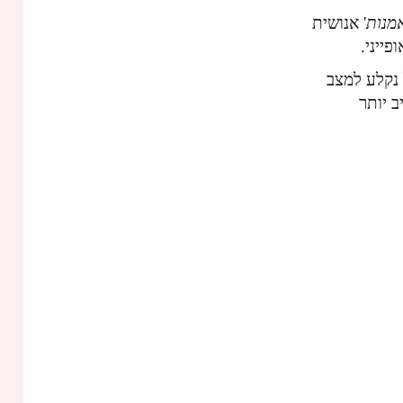
מנות
' אנושית
פייני.
 נקלע למצב
ב יותר