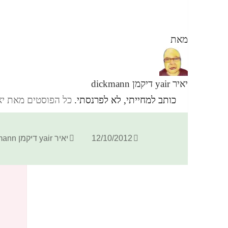
מאת
יאיר yair דיקמן dickmann
כותב למחייתי, לא לפרנסתי.
כל הפוסטים מאת יאיר yair דיקמן ann
פורסם
מחבר
12/10/2012
יאיר yair דיקמן dickmann
בתאריך
הערות? אשמח לתגובתך