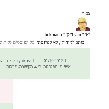
מאת
יאיר yair דיקמן dickmann
כותב למחייתי, לא לפרנסתי.
כל הפוסטים מאת יאיר yair דיקמן ann
פורסם
מחבר
01/10/2012
יאיר yair דיקמן dickmann
בתאריך
אישיות
,
התנהגות
,
רגש
,
תקשורת
,
תרבות
כתיבת תגובה
האימייל לא יוצג באתר.
שדות החובה מסומנים
*
התגובה שלך
*