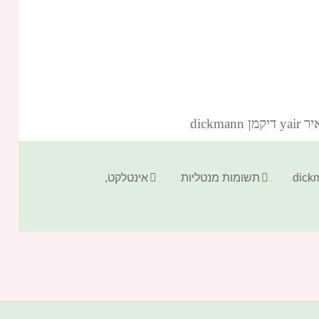
dickm‏
קטגוריות
תגיות
תשומות מנטליות
אינטלקט
,