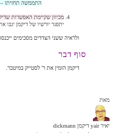
התממשה תחזיתו – הח
מכיוון שקיימת האפשרות שדיקמן
יתפגר יורשיו של דיקמן יגבו א
ולראיה ששני הצדדים מסכימים ייכנ
סוף דבר
דיקמן הזמין את ר' לסטייק במיטבר.
מאת
יאיר yair דיקמן dickmann