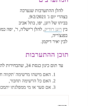
להלן ההתערבות שנערכה
בצהרי יום ג' 9/2/2021,
בביתו של רונן, יפו, בתל אביב
רונן רודיק
בין
, להלן ר'ישל'ה, ר', יפה כ
בפנצ'ריה,
לבין יאיר דיקמן.
תוכן ההתערבות
עד תום כינון כנסת 24, שהבחירות לה יתקיימו ב- 23/3/2021,
האם מישהו מרשימה 'תקווה חד
האם כל הרשימה תחבור,
אם סער או מי ממפלגתו יתמכו ב