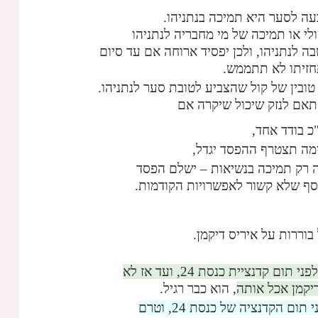
ה לסער היא תמיכה בנתניהו.
לי או תמיכה של מי מחבריה לנתניהו
ה לנתניהו, ולכן יפסיד ארוחה אם עד סיום
ג טובין של קול שהצביע לטובת סער לנתניהו.
תאם לנזק שיכול שיקרה אם
כ בודד אחד,
ה תצטרף ההפסד יגדל,
 רק תמיכה בנשיאות – ישלם הפסד
סף שלא קשור לאפשרויות הקודמות.
בוררות על איריס דיקמן.
ר' ימות לנו פתאום, לפני תום קדנציית כנסת 24, ועד אז לא
יקמן אכל אותה
, הוא כבר רגיל.
אם דיקמן יתפגר לפני תום הקדנציה של כנסת 24, וטרם