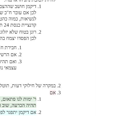
דיקמן חושב שההצבע
לכן אם עובר ח"כ שו
לנשיאות, כמוה כהטב
קדנציית כנסת 24 תחזיתו לא תתממש.
רונן בטוח שלא יזלו
לכן הפסדו יצמח בה
חבירת ח"
אם הרשימ
ואם תהיה
עצמאי נו
במקרה של חילוקי דעות, תוטל 
אם
תהיה הכרעה, שוב ד