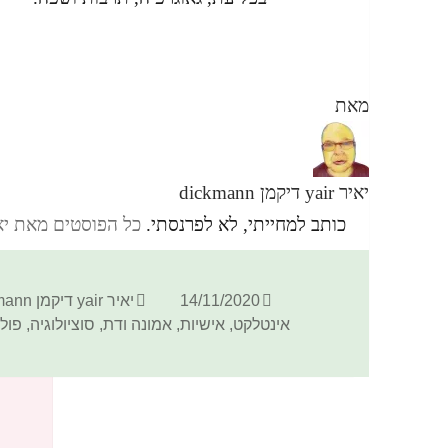
מאת
יאיר yair דיקמן dickmann
כותב למחייתי, לא לפרנסתי.
כל הפוסטים מאת יאיר yair דיקמן ann
פורסם
מחבר
14/11/2020
יאיר yair דיקמן dickmann
בתאריך
אינטלקט
,
אישיות
,
אמונה ודת
,
סוציולוגיה
,
פול
כתיבת תגובה
האימייל לא יוצג באתר.
שדות החובה מסומנים
*