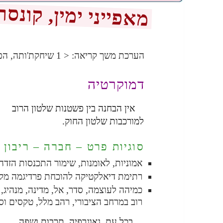
מאפייני ימין, קונס
175
הערכת משך קריאה:
< 1
שיחקת'ותה, הפ
דמוקרטיה
אין הבחנה בין פשטנות שלטון הרוב
למורכבות שלטון החוק.
סוגיות פרט – חברה – ריבון
אמוניות, לאומנות, שימור התכנסות הזדה
רתימת דיאלקטיקה להוכחת פרדיגמה מק
כמיהה לעוצמה, סדר, אל, מדינה, מנהיג,
רוב במרחב הציבורי, רהב מלל, טקסים וס
בכל עת, גאוגרפיה, תרבות ושפה.