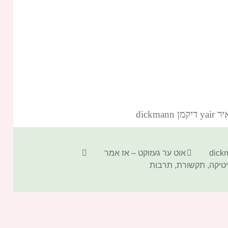
dickm‏
קטגוריות
תגיות
אוט ער געזוקט – אז אמר
יטיקה
,
תקשורת
,
תרבות