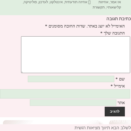
בתאריך
תגיות
אז אמר
,
אחיזות
אחיזה תודעתית
,
אינטלקט
,
לעדכון
,
פוליטיקה
,
קלישאותיי
,
תקשורת
כתיבת תגובה
האימייל לא יוצג באתר.
שדות החובה מסומנים
*
התגובה שלך
*
שם
*
אימייל
*
אתר
יווט
קודם
הפוסט
סנטימנט קולקטיב סובלימציה
לשלב הבא
הקודם:
הפוסט
תיווך מציאות רגשית