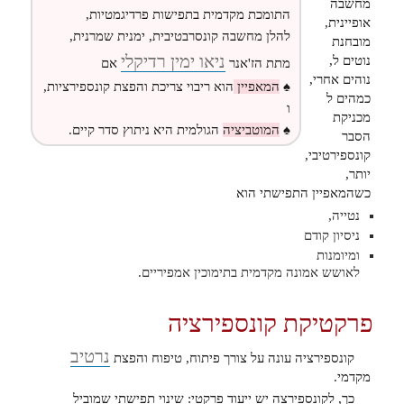
מחשבה
התומכת מקדמית בתפישות פרדיגמטיות,
אופיינית,
להלן מחשבה קונסרבטיבית, ימנית שמרנית,
מובחנת
ניאו ימין רדיקלי
נוטים ל,
מתת הז'אנר
אם
נוהים אחרי,
♠
המאפיין
הוא ריבוי צריכת והפצת קונספירציות,
כמהים ל
ו
מכניקת
♠
המוטביציה
הגולמית היא ניתוץ סדר קיים.
הסבר
קונספירטיבי,
יותר,
כשהמאפיין התפישתי הוא
נטייה,
ניסיון קודם
ומיומנות
לאושש אמונה מקדמית בתימוכין אמפיריים.
פרקטיקת קונספירציה
נרטיב
קונספירציה עונה על צורך פיתוח, טיפוח והפצת
מקדמי.
כך, לקונספירצה יש ייעוד פרקטי: שינוי תפישתי שמוביל