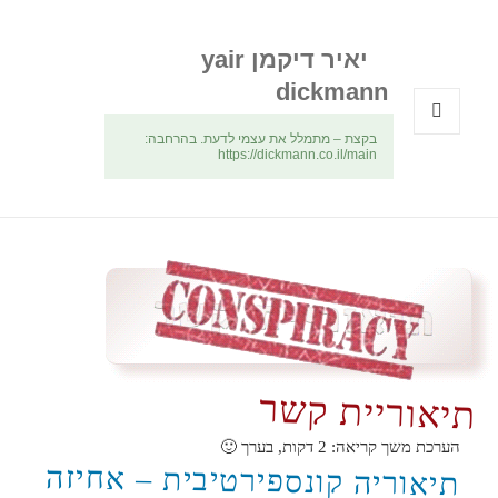
יאיר דיקמן yair
dickmann
בקצת – מתמלל את עצמי לדעת. בהרחבה:
תפריטים
https://dickmann.co.il/main
ווידג'טים
תיאוריית קשר
הערכת משך קריאה:
2
דקות, בערך 🙂
תיאוריה קונספירטיבית – אחיזה