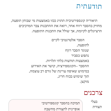
תודעתית
תיאוריה קונספירטיבית תתויג ככזו באמצעות מי שבוחן תופעה,
מחזיק בהסבר רווח אחר, רואה את ההתכנות צבר המרכיבים
הרציונלים לקיומה, אך שולל את התכנות התופעה.
הסבר אלטרנטיבי לקיים
לתופעה,
שנוגד הסבר רווֶח
נתפש כסביר
באמצעות תודעות בלתי תלויות.
ההסבר –הקונספירציה, קושר את האירוע
במימוש שאיפה עויינת של גורם רב עוצמה,
תוך שימוש בכוח חריג,
מוקצן.
צרכנים
בעלי
תמיכה בהסבר קונספירטיבי
תצורת
אופיינית לתצורת מחשבה