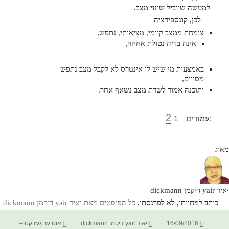
למעשה שיוביל שינוי מצב.
לכן, קונספירציה
צומחת ממצב קיומי, מציאותי, נתפש,
אינה בדיה נטולת אחיזה,
באמצעות מי שיש לו אינטרס לא לקבל מצב נתפש
מסויים,
ותוכנה אמור לשרת מצב נשאף אחר.
עמוד
,
עמוד
2
:עמודים
1
מאת
יאיר yair דיקמן dickmann
כותב למחייתי, לא לפרנסתי.
כל הפוסטים מאת יאיר yair דיקמן dickmann‏
פורסם
מחבר
קטגוריות
16/09/2016
יאיר yair דיקמן dickmann
אוט ער געזוקט –