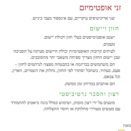
זני אופטימיזם
שני אריכיטיפים עיקריים, עם אינספור מצבי ביניים.
חזון ויישום
ישנם אופטימיסטים בעלי חזון ויכולת יישום.
מעטים.
לעיתים קרובות האופטימיות יכולת היישום מעיקה על הסביבה
שכן יישום החזון מצריך ספיחת משאבי יתר מהסובבים.
הם משתמשים בכריזמה או בהבטחה מפצה לנרתמים לחזון –
פעם, בעתיד, כשהכל יסתדר לפי החזון, נחלוק את השמיים, הארץ,
וכל צבאם.
הם אוהבים במרחק זמן ממשק.
רצון והסבר נרטיביסטי
מונעים על ידי רצון מובחן, ושימוש במלל בונה נראטיב להתמודד
עם מעשים מעוררי מחלוקת או חוסר ההצלחה.
מאת