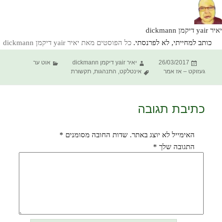
יאיר yair דיקמן dickmann
כותב למחייתי, לא לפרנסתי.
כל הפוסטים מאת יאיר yair דיקמן dickmann‏
פורסם
מחבר
קטגוריות
26/03/2017
יאיר yair דיקמן dickmann
אוט ער
בתאריך
תגיות
געזוקט – אז אמר
אינטלקט
,
התנהגות
,
תקשורת
כתיבת תגובה
האימייל לא יוצג באתר.
שדות החובה מסומנים
*
התגובה שלך
*