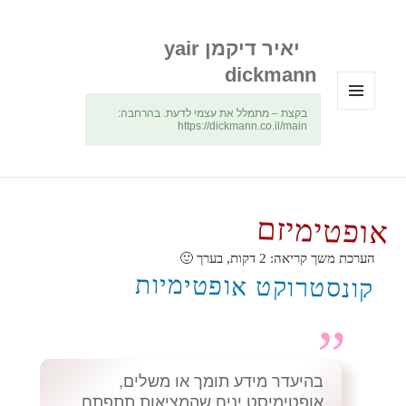
יאיר דיקמן yair
dickmann
בקצת – מתמלל את עצמי לדעת. בהרחבה:
תפריטים
https://dickmann.co.il/main
ווידג'טים
אופטימיזם
הערכת משך קריאה:
2
דקות, בערך 🙂
קונסטרוקט אופטימיות
בהיעדר מידע תומך או משלים,
אופטימיסט יניח שהמציאות תתפתח