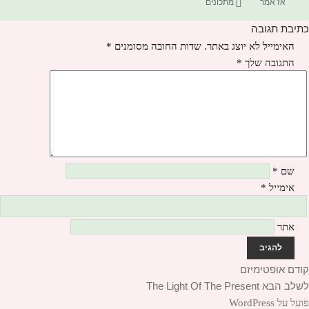
בתאריך
תגיות
אז אמר
מתכונים
כתיבת תגובה
האימייל לא יוצג באתר.
שדות החובה מסומנים
*
התגובה שלך
*
שם
*
אימייל
*
אתר
יווט
קודם
הפוסט
אופטימיזם
לשלב הבא
הקודם:
הפוסט
The Light Of The Present
הבא:
פועל על WordPress