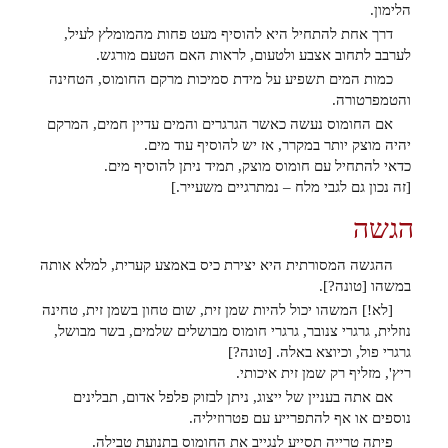
הלימון.
דרך אחת להתחיל היא להוסיף מעט פחות מהמומלץ לעיל,
לערבב לתחוב אצבע ולטעום, לראות האם הטעם מורגש.
כמות המים תשפיע על מידת סמיכות מרקם החומוס, הטחינה
והטמפרטורה.
אם החומוס נעשה כאשר הגרגרים והמים עדיין חמים, המרקם
יהיה מוצק יותר במקרר, אז יש להוסיף עוד מים.
כדאי להתחיל עם חומוס מוצק, תמיד ניתן להוסיף מים.
[זה נכון גם לגבי מלח – נמתרגיים משעייר.]
הגשה
ההגשה המסורתית היא יצירת כיס באמצע קערית, למלא אותה
במשהו [טונה?].
[לא!] המשהו יכול להיות שמן זית, שום טחון בשמן זית, טחינה
נוזלית, גרגרי צנובר, גרגרי חומוס מבושלים שלמים, בשר מבושל,
גרגרי פול, וכיוצא באלה. [טונה?]
ריץ', מזליף רק שמן זית איכותי.
אם אתה בעניין של ייצוג, ניתן לבזוק פלפל אדום, תבלינים
נוספים או אף להתפרייע עם פטרוזיליה.
פיתה טרייה תסייע לנגייב את החומוס בתנועת טבילה.