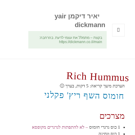
יאיר דיקמן yair
dickmann
בקצת – מתמלל את עצמי לדעת. בהרחבה:
תפריטים
https://dickmann.co.il/main
ווידג'טים
Rich Hummus
הערכת משך קריאה:
5
דקות, בערך 🙂
חומוס השף ריץ' פקלני
מצרכים
1 כוס גרגרי חומוס
– לא להתפתות לגרגרים מקופסא
1 כוס טחינה