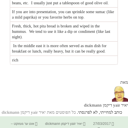
beans, etc. I usually just put a tablespoon of good olive oil.
If you are into presentation, you can sprinkle some sumac (like
a mild paprika) or you favorite herbs on top.
Fresh, thick, hot pita bread is broken and wiped in the
hummus. We tend to use it like a dip or condiment (like last
night).
In the middle east it is more often served as main dish for
breakfast or lunch, really heavy, but it can be really good.
rich
מאת
יאיר yair דיקמן dickmann
כותב למחייתי, לא לפרנסתי.
כל הפוסטים מאת יאיר yair דיקמן dickmann‏
פורסם
מחבר
קטגוריות
27/03/2017
יאיר yair דיקמן dickmann
אוט ער געזוקט –