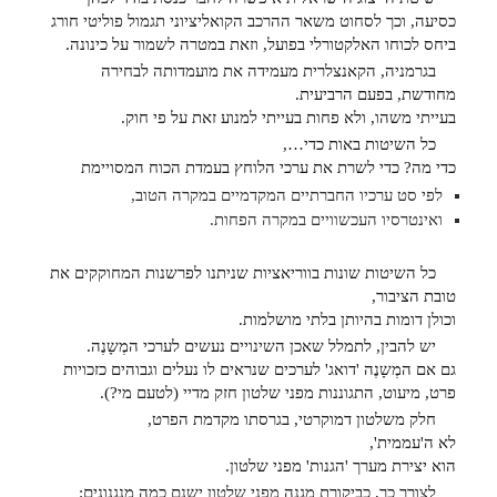
כסיעה, וכך לסחוט משאר ההרכב הקואליציוני תגמול פוליטי חורג
ביחס לכוחו האלקטורלי בפועל, וזאת במטרה לשמור על כינונה.
בגרמניה, הקאנצלרית מעמידה את מועמדותה לבחירה
מחודשת, בפעם הרביעית.
בעייתי משהו, ולא פחות בעייתי למנוע זאת על פי חוק.
כל השיטות באות כדי…,
כדי מה? כדי לשרת את ערכי הלוחץ בעמדת הכוח המסויימת
לפי סט ערכיו החברתיים המקדמיים במקרה הטוב,
ואינטרסיו העכשוויים במקרה הפחות.
כל השיטות שונות בווריאציות שניתנו לפרשנות המחוקקים את
טובת הציבור,
וכולן דומות בהיותן בלתי מושלמות.
יש להבין, לתמלל שאכן השינויים נעשים לערכי המְשָנֶה.
גם אם המְשָנֶה 'דואג' לערכים שנראים לו נעלים וגבוהים כזכויות
פרט, מיעוט, התגוננות מפני שלטון חזק מדיי (לטעם מי?).
חלק משלטון דמוקרטי, בגרסתו מקדמת הפרט,
לא ה'עממית',
הוא יצירת מערך 'הגנות' מפני שלטון.
לצורך כך, כביקורת מגנה מפני שלטון ישנם כמה מנגנונים: