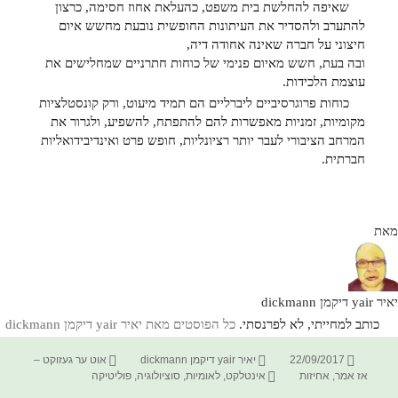
שאיפה להחלשת בית משפט, כהעלאת אחוז חסימה, כרצון
להתערב ולהסדיר את העיתונות החופשית נובעת מחשש איום
חיצוני על חברה שאינה אחודה דיה,
ובה בעת, חשש מאיום פנימי של כוחות חתרניים שמחלישים את
עוצמת הלכידות.
כוחות פרוגרסיביים ליברליים הם תמיד מיעוט, ורק קונסטלציות
מקומיות, זמניות מאפשרות להם להתפתח, להשפיע, ולגרור את
המרחב הציבורי לעבר יותר רציונליות, חופש פרט ואינדיבידואליות
חברתית.
מאת
יאיר yair דיקמן dickmann
כותב למחייתי, לא לפרנסתי.
כל הפוסטים מאת יאיר yair דיקמן dickmann‏
פורסם
מחבר
קטגוריות
22/09/2017
יאיר yair דיקמן dickmann
אוט ער געזוקט –
בתאריך
תגיות
אז אמר
,
אחיזות
אינטלקט
,
לאומיות
,
סוציולוגיה
,
פוליטיקה