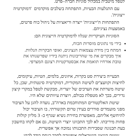
לטפל מיטבית במכלול סוגיות חברה–פרט.
עם התגלעות הבעיות, התפתחה בשלבים מוקדמים 'דמוקרטיה
ייצוגית'.
התפתחות ה'ייצוגיות' ייצרה וריאציות על ניהול כוח פרטים,
באמצעות נציגיהם.
הסוגיות העיקריות שנלוו לדמוקרטיה הייצוגית הם:
בידי מי נתונים מוסרות הכוח,
המתח בין מידת עצמאות הנציגים, ואופי הבקרות הנלוות.
איך מבקרים את מי שהריבונות ניתנה בידיו שפרשנותו את
טובת אזרחיו תואמת את אבסטרקטיות רצונם המצרפי.
הבעייה ביצירת סט בקרות, איזונים, בלמים, הטיות, עיקומים,
לחיצות וקוועצ'ים לשיטה המקורית, דמוקרטיה סינטתית, שכן, כל
שיטה משרתת את הערכים של יוצריה, מבקשת לטפל במקרי קיצון
נדירים, בכך לא מטפלת בכולם, ויוצרת עיוותים שלא היו.
שיטת האלקטורים המתוחכמת בארה"ב, נועדה להגן על הציבור
מפני מועמדים סוררים בעידן טרום תקשורתי, בו הציבור יכול
להיחשף אליהם, מאפשרת בחירת נשיא שגרף כ- 3 מליון קולות
פחות מיריבתו. לא לכך התכוונו יוצרי השיטה, גם אם לקחו בחשבון
בעת תכנונה שסבירות התכנותו נמוכה אך אפשרית.
שיטת הייצוג הישראלית איפשרה לחבר כנסת בודד לכהן