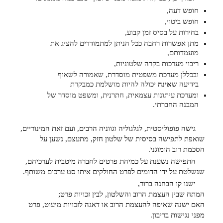
חופש דעה,
חופש ביטוי,
בחירות על בסיס זמן קבוע,
מתן אפשרות רחבה ככל הניתן למתמודדים להציג את
מועמדותם,
ריבוי מערכות בקרה שלטוניות,
ובכללן מערכת משפטית מוסדרת, שאמורה לשאוף
בידיעה ש
אינה
יכולה להיות מושלמת כמבקרת
ומערכת עיתונות עצמאית, חתרנית, ומשפט מוסדר של
המבנה החברתי.
גישה פופוליסטית, לגלגוליה וגווניה הרבים, ועם זאת המינוריים,
שואפת לתפישה בסיסית של שלטון חזק, מתעצם, נשען על
הסכמת רוב הומוגני.
התפישה נשענת על כמיהת פרטים לחברה מיטבית לערכיהם,
שנשלטת על ידי הדומים לפרט החולקים איתו סט ערכים משותף.
ישנו קו הבחנה ברור,
המתח שבין העצמת הרוב והשלטון, לבין זכויות פרט;
האם ישנה שאיפה להעצמת הרוב או דאגה לזכויות מיעוט, פרט
מפני נגישות בריבון.