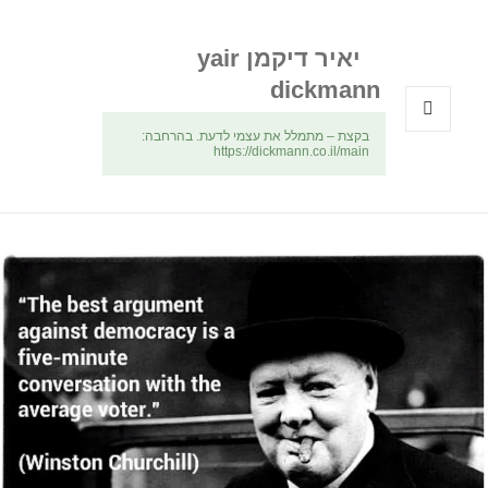
יאיר דיקמן yair
dickmann
בקצת – מתמלל את עצמי לדעת. בהרחבה:
תפריטים
https://dickmann.co.il/main
ווידג'טים