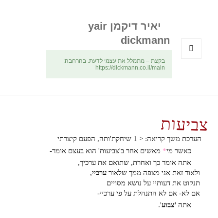
יאיר דיקמן yair
dickmann
בקצת – מתמלל את עצמי לדעת. בהרחבה:
תפריטים
https://dickmann.co.il/main
ווידג'טים
צביעות
הערכת משך קריאה:
< 1
שיחקת'ותה, הפעם קיצרתי
כאשר מי
*
מאשים אחר ב'צביעות' הוא בעצם אומר-
אתה אומר כך ואחרת, שתואם את ערכיך,
ולאור זאת אני מצפה ממך שלאור
ערכיי
,
תנקוט את דעותיי על נושא מסויים
אם לא- אם לא התנהלת על פי ערכיי-
אתה '
צבוע
'.