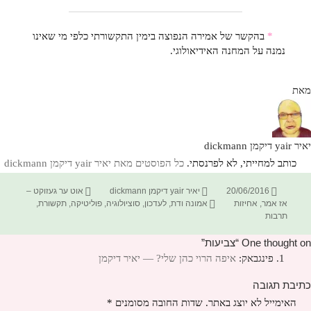
*
בהקשר של אמירה הנפוצה בימין התקשורתי כלפי מי שאינו
נמנה על המחנה האידיאולוגי.
מאת
יאיר yair דיקמן dickmann
כותב למחייתי, לא לפרנסתי.
כל הפוסטים מאת יאיר yair דיקמן dickmann‏
פורסם
מחבר
קטגוריות
20/06/2016
יאיר yair דיקמן dickmann
אוט ער געזוקט –
בתאריך
תגיות
אז אמר
,
אחיזות
אמונה ודת
,
לעדכון
,
סוציולוגיה
,
פוליטיקה
,
תקשורת
,
תרבות
One thought on “צביעות”
פינגבאק:
איפה הרוי כהן שלי? — יאיר דיקמן
כתיבת תגובה
האימייל לא יוצג באתר.
שדות החובה מסומנים
*