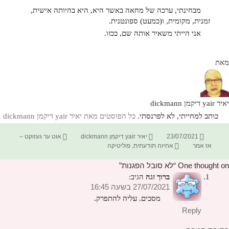
מבחינתי, ערכה של מחאה באשר היא, היא בהיותה אישית,
זמנית, מקומית, ו(כמעט) ספונטנית.
אני הייתי משאיר אותה שם, ככזו.
מאת
יאיר yair דיקמן dickmann
כותב למחייתי, לא לפרנסתי.
כל הפוסטים מאת יאיר yair דיקמן dickmann‏
פורסם
מחבר
קטגוריות
23/07/2021
יאיר yair דיקמן dickmann
אוט ער געזוקט –
בתאריך
תגיות
אז אמר
אחיזה תודעתית
,
פוליטיקה
One thought on “לא סובל הפגנות”
ברוך זגה
הגיב:
27/07/2021 בשעה 16:45
מסכים. עליה להתפרק.
Reply