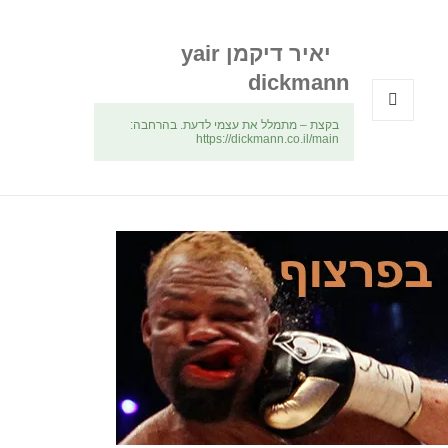
יאיר דיקמן yair
dickmann
בקצת – מתמלל את עצמי לדעת. בהרחבה:
תפריטים
https://dickmann.co.il/main
ווידג'טים