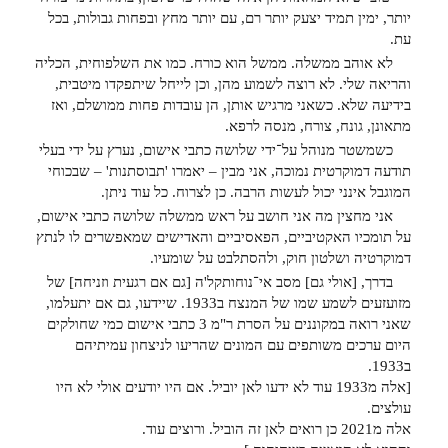
יותר, ימין תמיד יצעק יותר רם, עם יותר מחץ ובפחות גבולות, בכל
עת.
לא אוהב ממשלה. ממשל הוא כורח. כמו את השלפוחית, הכליה
והריאה שלי. לא רוצה לשמוע מהן, וכן לייחל שיתפקדו מיטבית,
בידיעה שלא. כשאני מרגיש אותן, הן עובדות פחות ממושלם, ואז
מתאונן, גונח, צורח, מנסה לרפא.
כשמשטר מנוהל על־ידי שלושה כתבי אישום, נערץ על ידי בעלי
תודעה דמוקרטית נמוכה, אני מבין – יאמרו 'תבוסתנות' – שבכוחי
המוגבל אינני יכול לעשות הרבה. כן לצרוח. כל עוד ניתן.
אני מחצין מה אני חושב על ראש ממשלה שלושה כתבי אישום,
על תומכיו האקטיביים, הפאסיביים והאדישים שמאפשרים לו לנתץ
דמוקרטיה ושלטון חוק, ולהסתלבט על שומעיו.
בדרך, [אולי גם] מסב אי־נוחותקל'ה [גם אם רגעית וזניחה] של
מזועזעים לשמע שמו של המנצח ב1933. שיידעו, גם אם יתעלמו,
שאני רואה במקוננים על הסרת ר"מ 3 כתבי אישום כמי שחולקים
היום ערכים משותפים עם המונים שהריעו לניצחון עמיתיהם
ב1933.
[אלה מ1933 עוד לא ידעו לאן יוביל. אם היו יודעים אולי לא היו
עולצים.
אלה מ2021 כן רואים לאן זה הוביל. ורוצים עוד.