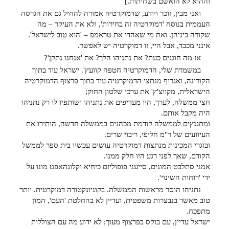
וההוא לא הואשם בשחיתות.]
ואני מבין, זוכר ויודע, שדמוקרטיה אמורה להחיל גם את הגרסה
העממית בנוסח 'דמוקרטיה זה בחירות', ולא את העיקר – מה
שקורה ביניהן. ואת מי שאהדו את טראמפ – 'הוא טוב לישראל'.
אינני מכבד, אבל היי, זו דמוקרטיה יש לאפשר.
אז מה חוגגים כעת? את נתניהו הלך? את 'אנחנו נתקן'?
במשמרת שלי, הדמוקרטיה חטפה קוועץ'. ישראל עוד בתוך
הקורונה, ואגרוף מנתצי הדמוקרטיה עוד בתוך פרצוף הדמוקרטיה
הישראלית, מקווצ'ץ' את ערכי שלטון החוק;
חצי ממשלה, לערך, היו מעדיפים את נתניהו ושותפיו לו רק נתניהו
היה מקבל אותם.
ומתגנץים לממשלה קודמת מכהנים בממשלה חדשה, הותירו את
העיוועים של ר"מ חליפי, ריבוי שרים.
ובוגרי המכינות מנתצות דמוקרטיה עושים עכשיו בית ספר לממשל
הקודם, שאך לפני רגע היו חלק ממנו.
אמני סתלבט המונים, סייעני פופוליזם כיחיא וקלוגהאפט מונו על
ידי 'רוחות השינוי'.
נתניהו הוסר מראשות הממשלה. בקוניונקטורה דמוקרטית. יותר
טוב מאשר בנבצרות משפטית, ועדיין לא בהחלטת 'העם', המון
מתפכח.
ישראל עדיין, עם בוקס בפרצוף מעוך; לא ידוע מה עם הצוללות