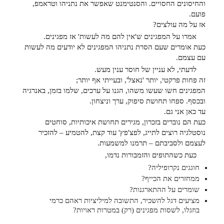
והחיסונים החסויים. והסנטימנט שאפשר את נתניהו וטראמפ,
פועם.
אז על מה עולצים?
אמרו על המפגינים ש'אין להם מה לעשות' אז מפגינים.
כעת אומרים שעם הסרת נתניהו המפגינים לא יודעים מה לעשות
עם עצמם.
לדעתי, לא עניין של חוסר ענין מעש.
זה פחות פרקטי, יותר 'נאצל', ובעייתי אף יותר;
המפגינים חשו שעשו משהו, הגנו על ערכים, שלמו בזמן, באנרגיה
ובכסף. ספחו תחושת סיפוק, ערך וניצחון.
עד כאן אני גם.
כעת הם נוברים בזכרון, מגירים תחושת איכותיות, סוחטים
נוסטלגיה רוצים לתייג, לפצ'פץ' עוד קצת, להטמיע – להזכיר
לעצמם ולסביבתם – תרמנו למשמעות.
כעת כשהתופים והזמבורות נדמו,
חוגגים נקרופיליה?
ממחזרים את הכייף?
שומרים על ההתארגנות?
מציעים דגל להשכיר, התשובה למיליציות ראהם כרמי
בוזגלו, לשסות מפגינים (רק) במטרות ראויות?