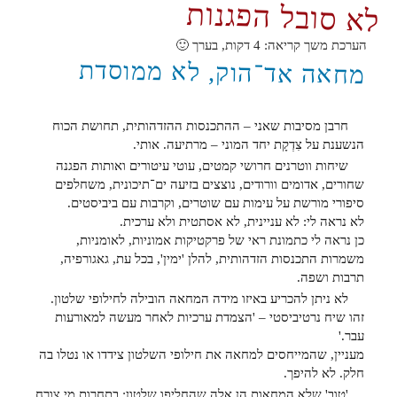
לא סובל הפגנות
הערכת משך קריאה:
4
דקות, בערך 🙂
מחאה אד־הוק, לא ממוסדת
חרבן מסיבות שאני – ההתכנסות ההזדהותית, תחושת הכוח
הנשענת על צִדְקָת יחד המוני – מרתיעה. אותי.
שיחות ווטרנים חרושי קמטים, עוטי עיטורים ואותות הפגנה
שחורים, אדומים וורודים, נוצצים בזיעה ים־תיכונית, משחלפים
סיפורי מורשת על עימות עם שוטרים, וקרבות עם ביביסטים.
לא נראה לי: לא עניינית, לא אסתטית ולא ערכית.
כן נראה לי כתמונת ראי של פרקטיקות אמוניות, לאומניות,
משמרות התכנסות הזדהותית, להלן 'ימין', בכל עת, גאגורפיה,
תרבות ושפה.
לא ניתן להכריע באיזו מידה המחאה הובילה לחילופי שלטון.
זהו שיח נרטיביסטי – 'הצמדת ערכיות לאחר מעשה למאורעות
עבר.'
מעניין, שהמייחסים למחאה את חילופי השלטון צידדו או נטלו בה
חלק. לא להיפך.
'טוב' שלא המחאות הן אלה שהחליפו שלטון; בתחרות מי צורח