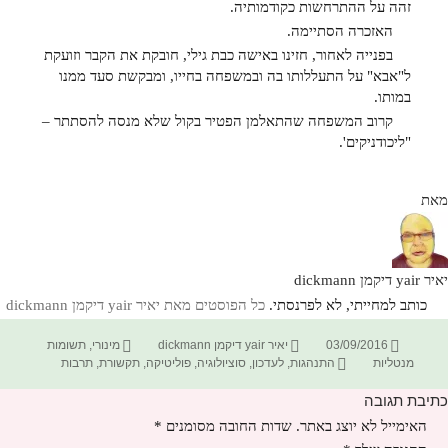
זהה על ההתרחשות כקודמותיה.
האזכרה הסתיימה.
בפנייה לאחור, חזינו באישה כבת גילי, חובקת את הקבר וזועקת
ל"אבא" על התעללותו בה ובמשפחה בחייו, ומבקשת סעד ממנו
במותו.
קרוב המשפחה שהתאלמן הפטיר בקול שלא מנסה להסתתר –
"ליכודניקים'.
מאת
יאיר yair דיקמן dickmann
כותב למחייתי, לא לפרנסתי.
כל הפוסטים מאת יאיר yair דיקמן dickmann‏
פורסם
מחבר
קטגוריות
03/09/2016
יאיר yair דיקמן dickmann
מינורי
,
תשומות
בתאריך
תגיות
מנטליות
התנהגות
,
לעדכון
,
סוציולוגיה
,
פוליטיקה
,
תקשורת
,
תרבות
כתיבת תגובה
האימייל לא יוצג באתר.
שדות החובה מסומנים
*