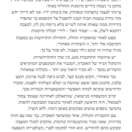
מתקן נר נשמה בידיים מיומנות והחליף באחר.
ציינתי לעצמי בהערכה קנאתית, את ביטחון ידיו- אני לא הייתי יודע
מהי מידת עוצמת הכוח הנכון להפעיל על הקופסא כך שתפרד
בידידות ממה שאוחז אותה לשייש בלא גרימת נזק לה, למצבה
רחמנא ליצלן, או – ישמור האל – לידיי הבלתי מיומנות.
מעט לאחר שהאזכרה החלה, התחילה התרחשות גם במצבה
הקרטבה אלי יותר, זו השחורה מאחורי.
מניח שהיה זה 'טקס גילוי מצבה', לא סגור על כך.
יש איזושהי התחככות מגע, בין שתי ההתרחשויות.
הרמקול הנייד של האזכרה, המגביר את הטקסטים המוקראים
והשירים נמסך – לא מכיר תיאור טוב יותר – בקולות שמאחור.
גבר מאחורי, חובש מכנס קצר, לבוש כיפה לבנה ארוגה, תובע
עלבון, מתגונן מפני אשם שהוטח בו ושלא הצלחתי לפענח, ומזכיר
תרחישים שיביאו למותו האפשרי והמשמעויות הנגזרות מכך.
קרוב המשפחה מנישואין, שהתאלמן לאחרונה שעומד צמוד
לשמאלי, היה הראשון לפנות לאחור בתנועה המבקשת להסות.
בהמשך נוספים עושים מבקשים באופן דומה. ללא הועיל.
עם התגברות הקולות, אחד ממשתפי האזכרה, גבר נאה עם חזות
מזרחית, שאני מכיר מהתכנסויות קודמות, מתקרב למגלי המצבה
ומבקש מהם להחריש. הוא חוזר למקומו לפניי, כשלפנייתו השפעה