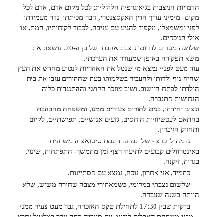
הדמויות הניצבות בגיאוגרפיה הלוקלית; לכל מקום אדם, אדם לכל
מקום- מימיני עורך הדין האקסצנטרי, חבר מכיתתו, נדד מעמידתו
לפני ומשמאלי, מקפיד להגיע עם עניבה, לכבוד לקוחותיו, המת, או
אולי הנוכחים.
שלושה מטרים לדרומי ניצבת אהבתו של בן ה-20. נושאת את
משא תפקידה באופן שמעורר את הערכתי.
עוד מעט לפניי נמצא מי שנטל את האחריות לנטוע מחדש את העץ
שהיה נוף ילדותו ולהעביר בשלמותו בעת שההורים עזבו את בית
הולדתו לפתח היישוב. ושוב מוזכר הקושי וההתנגדות כליה
הנחישות התגברה.
ונציגי יחידתו, בנים להורים צעירים ממנו, ומשפחה מהבהבת
בהתאם לעכשיוויות היחסים, גזעים אנושיים, תפישתיים, לקיום
ותחזוק הזיכרון.
נדמה לי כרצף של תמונה דוגמת סיטואציה משתנית
באינטרוולים קבועים לתיעוד רצף זמן מתמשך- התפתחות, שינוי,
בגרות, זיקנה.
כתמיד, אני אחרון, נוכח, נמצא עם הסתייגות.
שלשום נצבתי במקומי, כשמאחורי מצבה שחורה משיש, שלא
הייתה בשנה שעברה.
בדקות שבין 17:30 לתחילת טקס האזכרה, גבר מעט צעיר ממני
– מבני משפחת האבלים לידינו, עם סיגריה ספה עקר בטלטול נחרץ