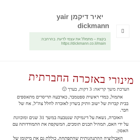
יאיר דיקמן yair
dickmann
בקצת – מתמלל את עצמי לדעת. בהרחבה:
תפריטים
https://dickmann.co.il/main
ווידג'טים
מינורי באזכרה החברתית
הערכת משך קריאה:
3
דקות, בערך 🙂
אתמול, כמדי ראשית ספטמבר, כארבעה תריסרים מתאספים
בבית קברות של ישוב וותיק בשרון לאזכרה לחלל צה"ל, אח של
חבר.
האזכרה, נשאת על דינמיקה שנטבעה במשך 31 שנים ומוכוונת
על ידי האם, תמהיל תכנים תומכים, המשקפת את התמודדותה עם
האסון.
האבולוציה ההתנהגותית שהתפתחה, כוללת גם את מיקומן של