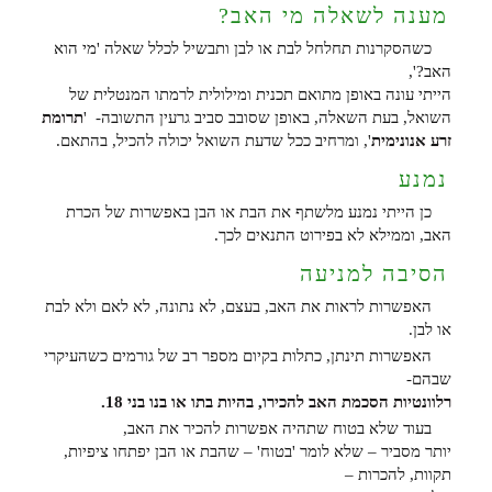
מענה לשאלה מי האב?
כשהסקרנות תחלחל לבת או לבן ותבשיל לכלל שאלה 'מי הוא
האב?',
הייתי עונה באופן מתואם תכנית ומילולית לרמתו המנטלית של
השואל, בעת השאלה, באופן שסובב סביב גרעין התשובה- '
תרומת
זרע אנונימית
', ומרחיב ככל שדעת השואל יכולה להכיל, בהתאם.
נמנע
כן הייתי נמנע מלשתף את הבת או הבן באפשרות של הכרת
האב, וממילא לא בפירוט התנאים לכך.
הסיבה למניעה
האפשרות לראות את האב, בעצם, לא נתונה, לא לאם ולא לבת
או לבן.
האפשרות תינתן, כתלות בקיום מספר רב של גורמים כשהעיקרי
שבהם-
רלוונטיות הסכמת האב להכירו, בהיות בתו או בנו בני 18.
בעוד שלא בטוח שתהיה אפשרות להכיר את האב,
יותר מסביר – שלא לומר 'בטוח' – שהבת או הבן יפתחו ציפיות,
תקוות, להכרות –