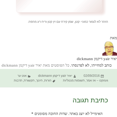
הזהר לא לגמור כמוני- קטן, שמן קירח עם זין קטן וריח רע מהפה.
מאת
יאיר yair דיקמן dickmann
כותב למחייתי, לא לפרנסתי.
כל הפוסטים מאת יאיר yair דיקמן dickmann‏
פורסם
מחבר
קטגוריות
02/09/2016
יאיר yair דיקמן dickmann
אוט ער
בתאריך
תגיות
געזוקט – אז אמר
,
תשומות מנטליות
הורות
,
חינוך
,
תקשורת
,
תרבות
כתיבת תגובה
האימייל לא יוצג באתר.
שדות החובה מסומנים
*