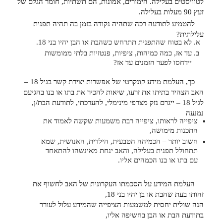
לטוויסטים בעלילה. הימורים, אמונות, הם תשתיות, חומר הגלם של
זעץ 90 מעלות בעלילה.
להטמיע לתודעה רכה שתהיה נקודה בזמן בה תהיה תפנית
עלילתית?
לא בטוח שהתפנית תתרחש כשהבת או הבן יהיו בני 18.
עד אז, כמה כמיהות, ציפיות, פנטזיות בלתי ממומשות
יידחסו לפער הזמנים עד אז?
כך, העלמת מידע קונקרטי של אפשרות יצירת קשר בגיל 18 –
האב הצהיר בתיתו את זרעו, שיאות להכיר את בתו או בנו בהגיעם
לגיל 18 – ייגרם נזק מצרפי מינימלי, להערכתי, לתודעת הבת/ן,
נמנעה
ציפייה לראותו, ציפייה רבת משמעות שקשה לאמוד את
התכנות מימושה,
חשוב יותר – הכמיהה הטבעית, הילדית, האנושית, שמא
תתחולל תפנית בעלילה, והאב ינחת מאינשהו להתאחד
עם בתו או בנו הכמהים אליו.
העלמת המידע על הסכמתו העקרונית של האב לחשוף את
זהותו בעת שהבת או בן יהיו בני 18,
הנה שולית יחסית למשמעות הציפייה שהמידע עלול לעורר
בתודעת הבת או הבן בחשיפה אליו,