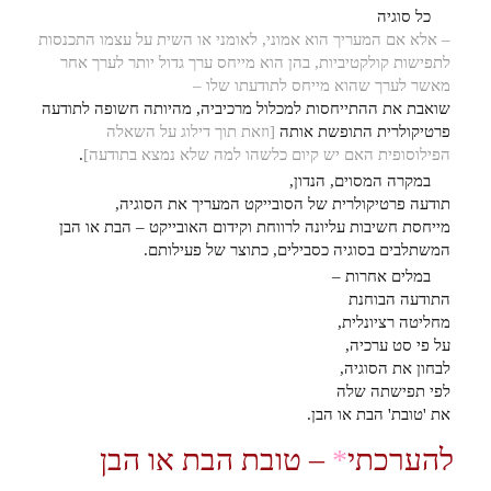
כל סוגיה
– אלא אם המעריך הוא אמוני, לאומני או השית על עצמו התכנסות
לתפישות קולקטיביות, בהן הוא מייחס ערך גדול יותר לערך אחר
מאשר לערך שהוא מייחס לתודעתו שלו –
שואבת את ההתייחסות למכלול מרכיביה, מהיותה חשופה לתודעה
פרטיקולרית התופשת אותה
[וזאת תוך דילוג על השאלה
הפילוסופית האם יש קיום כלשהו למה שלא נמצא בתודעה]
.
במקרה המסוים, הנדון,
תודעה פרטיקולרית של הסובייקט המעריך את הסוגיה,
מייחסת חשיבות עליונה לרווחת וקידום האובייקט – הבת או הבן
המשתלבים בסוגיה כסבילים, כתוצר של פעילותם.
במלים אחרות –
התודעה הבוחנת
מחליטה רציונלית,
על פי סט ערכיה,
לבחון את הסוגיה,
לפי תפישתה שלה
את 'טובת' הבת או הבן.
להערכתי
*
– טובת הבת או הבן