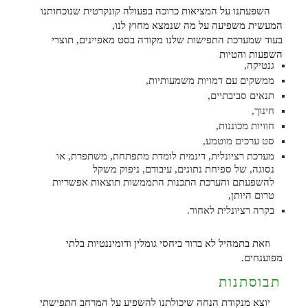
השפעתנו על המציאות כרוכה בפעולה קונקרטית שנוכחותנו
המעשית משפיעה על מה שנמצא מחוץ לנו,
בעוד שמערכת התפישות שלנו מקורה בסט מאפיינים, תוצרי
השפעות והטיות
גנטיקה,
ממשקים עם דמויות משמעותיות,
תנאים סביבתיים,
חינוך,
חוויות מכוננות,
סט ערכים מוטמע,
מערכת רציונלית, דינמית לומדת מתפתחת, משתפרת, או
נסוגה, של ספיחת נתונים, עיבודם, ניפוק משקל
להשפעתם והערכת התכנות התממשות תוצאות אפשריות
טרום היותן,
בקרה רציונלית לאחור.
וזאת בתמהיל לא ברור ביחסי גומלין ודומיננטיות בלתי
מפוענחים.
תבוסתנות
יוצא מנקודת הנחה שיכולתנו להשפיע על המרחב התפישתי