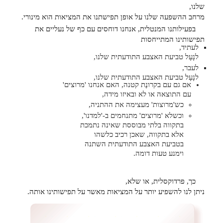
שלנו,
מרחב ההשפעה שלנו על אופן תפישתנו את המציאות הוא מינורי.
בפעילותנו המנטלית, אנחנו דוחסים עם כף של נעליים את
תפישותינו המתייחסות
לעתיד,
לנָעָל טביעת האצבע התודעתית שלנו,
לעבר,
לנָעָל טביעת האצבע התודעתית שלנו,
אם גם עם בקרונֶת קטנה, האם אנחנו 'מרוצים'
עם התוצאה או לא ובאיזו מידה,
כש'מרוצות' מעצימה את ההתניה,
וכשלא 'מרוצים' מתנחמים ב-'למדנו',
בתקווה בלתי מבוססת שאינה נתמכת
אלא בתקווה, שאכן רכיב כלשהו
בטביעת האצבע התודעתית השתנה
וימנע טעות דומה.
כך, פרדוקסלית, או שלא,
ניתן לנו להשפיע יותר על המציאות מאשר על תפישותינו אותה.