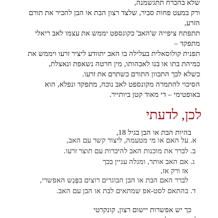
שלא בהכרח תתגשמנה,
ורק במעט פחות סביר, שלצד רצון הבת או הבן להכיר את תורם
הזרע,
תתפתח ציפייה ש'האב' כקונספט יממש את עצמו לאב ריאלי
מתפקד –
תפנית קולוסאלית בעלילה בו האב יתוודע ליציר זרעו ויממש את
כמיהת בתו או בנו לאבהותו, מין חרטה נשאפת ונאצלת,
כשלא לכך התכוון התורם כשתרם את זרעו.
הסיכוי להתמרה מקונספט לאב נוכח, מתפקד ונפלא, הוא
באופטימי – די מאוד קטן ביותייר.
לכן, לדעתי
בהיות הבת או הבן בגיל 18,
על האם או מי מטעמה, ליצור קשר עם האב,
לברר את מוכנות האב להיכרות עם תוצר זרעו.
אם האב אותר, ומגלה עניין בכך
אז ורק אז,
לברר האם הבת או הבן הבוגרים רוצים בפֶּגֶש האפשרי,
בהתאם לסט-אפ שמתאים לבת או הבן עם האב.
כך יש אפשרות יישום רצון, קונקרטי