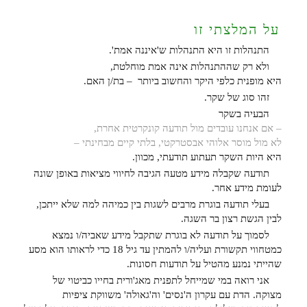
על המלצתי זו
התנהלות זו היא התנהלות ש'איננה אמת'.
ולא רק שההתנהלות אינה אמת מוחלטת,
היא מופנית כלפי היקר והחשוב ביותר – בת/ן האם.
זהו סוג של שקר.
הבעיה בשקר
– אם אנחנו עובדים מול תודעה קונקרטית אחרת,
לא מול מוסר אלוהי אבסטרקטי, בלתי קיים מבחינתי –
היא היות השקר תעתוע תודעתי, מכוון.
תודעה שקבלה מידע מטעה הגיבה לחיווי מציאות באופן שונה
לעומת מידע אחר.
בעלי תודעה בוגרת מרבים לשגות בין כמיהה למה שלא ייתכן,
לבין הגשת רצון בר השגה.
לסמוך על תודעה לא בוגרת שתקבל מידע שאביה/ו נמצא
כמטחווי תקשורת ועליה/ו להמתין עד גיל 18 כדי לראותו הוא מסע
שהייתי נמנע מהטיל על תודעות חסונות.
אני רואה במי שמייחל לתפנית מאג'ורית בחייו כביטוי של
מצוקה. הדת עם עקרון ה'נסים' וה'גאולה' משווקת ציפיות