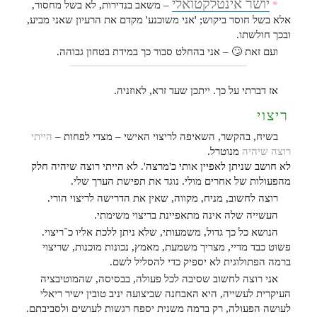
יושר אינטלקטואלי
*
– משאב בנדירות, לא בשל מחסור,
אלא בשל חוסר ביקוש; 'אני משוכנע' מקדם את הרעיון שאני מביע,
ובכך חולשתו.
ועם זאת 🙄 – אני בהחלט סבור כך במידת בטחון גבוהה.
אז דברתי על כך. ייתכן שעד זרא, לאוזניה.
ריצוי
בשיח, בהקשר, השאיפה לריצוי האישי – מצדי לפחות –
הייתי
רוצה שיהיה
מנוטרל.
לא חושב שניתן לאפיין אותי כ'מרצה'. לא הייתי רוצה שיהיה חלק
מהפעולות של אחרים מולי. נוגד את תפישת הערך שלי.
רוצה לחשוב, מניח, מקווה, שאין את הדרישה לריצוי הורי.
העשייה שלה אינה מתאפיינת בריצוי משימתי.
הנושא כל כך גדול, משמעותי, שלא ניתן ללכת אליו כ־ריצוי.
פשוט כבד מדיי, מצריך משמעת, מאמץ, נכונות מוכנות, שריצוי
ברמה הפתולוגית לא יספיק כדי להסליל לשם.
אני רוצה לחשוב שסיבה לכל פעולה, בבסיסה, שהמוטיבציה
העיקרית לעשייה, היא האבחנה שביצועה יניב טובין ישיר ריאלי
לעושה הפעולה, רק ברמה משנית יספח רגשות לעושים ולסביבתם.