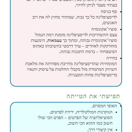
בעתיד מעבר לניתן לחיזוי,
סף כניסה
לדיסציפלינה כל כך גבוה, שמותיר מחוץ לה את רוב
האנשים,
סוציו־אקונומיה
עצם ההשתייכות לדיסציפלינה מזמנת רמת תגמול
סוציו־אקונומית גבוהה, ומתוך כך
עצמאות
, הימנעות
מהזדקקות לאחרים – ערך דרמטי בחשיבותו באתוס
המשפחתי – ברמת התכנות גבוהה,
בחירה
המומחיות שהדיסציפלינה מחייבת מפחיתה את מלאכת
השיווק המתמדת מול מקבלי החלטות על עיסוק ותנאיו
בדיסציפלינות פחות תובעניות.
תפישתי את הטייתה
האופי המסוים,
הנוקדנות המולקולרית, ירידה לפרטים,
הסוציאליזציה של הפרטים – הפרט הכי שולי
חשוב כמו ההוא הכי חשוב,
אין קיצורי דרך,