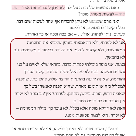
אליה, עליה, ולא תו.
האם המשפט של הורה על ילד '
לא ניתן להכריח את אצ'ו
– שם
קוד –
לעשות משהו.
מוכר?
ואני גורס ש
כמעט
לא ניתן להכריח אף אחד לעשות שום דבר,
בכל הקשור לתעסוקה, או ללימוד.
לעתים, ניתן לפתות. אולי… – אם ככה וככה אז כך ואחרת.
אני לא
למדתי, ולא התאמצתי באופן שמביא את התוצאה
המאפשרת, ולא קרעתי לעצמי את הצורה בלימודים מקדימים. וגם
לא בהמשך.
בצער, אני כופר ביכולתי לפתות בדבר. בוודאי שלא לאיים על בני
עשרים ומשהו. בטח לא על הקליינטית הנדונה, קשת העורף
והזרימה, שאינה ידועה בהתניית הריצוי שלה, להלן בתי, שתפנה
למסלול כזה או תימנע מאחר. שהיא תפנה לאנשהו בשל כך
שאביה דרש, הורה, ביקש, התחנן. לפתות? איך? ב-מה? לא יקרה.
אין תגובתיות לפיתויים חיוביים.
וזאת לאו דווקא מולה אלא בכלל, לא עובד כך. מולה המסוימת –
לא יקרה. היא לבטח עקשנית ממני.
בתהליך, בשום צורה ולא באופן כלשהו, אני לא היוויתי תנאי או
אפילו רק כוח מאפשר. גם לא גורם מממן;