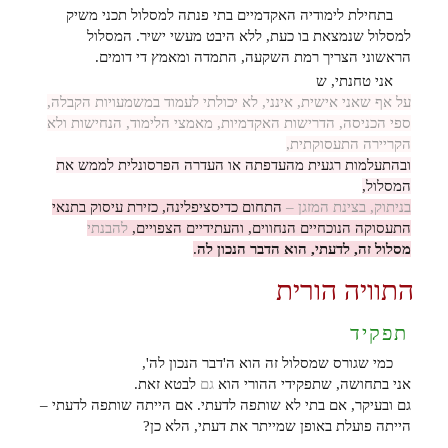
בתחילת לימודיה האקדמיים בתי פנתה למסלול תכני משיק
למסלול שנמצאת בו כעת, ללא היבט מעשי ישיר. המסלול
הראשוני הצריך רמת השקעה, התמדה ומאמץ די דומים.
אני טחנתי, ש
על אף שאני אישית, אינני, לא יכולתי לעמוד במשמעויות הקבלה,
ספי הכניסה, הדרישות האקדמיות, מאמצי הלימוד, הנחישות ולא
הקריירה התעסוקתית,
ובהתעלמות רגעית מהעדפתה או העדרה הפרסונלית לממש את
המסלול,
בניתוק, בצינת המזגן –
התחום כדיסציפלינה, כזירת עיסוק בתנאי
התעסוקה הנוכחיים הנחווים, והעתידיים הצפויים,
להבנתי
מסלול זה, לדעתי, הוא הדבר הנכון לה
.
התוויה הורית
תפקיד
כמי שגורס שמסלול זה הוא ה'דבר הנכון לה',
אני בתחושה, שתפקידי ההורי הוא
גם
לבטא זאת.
גם ובעיקר, אם בתי לא שותפה לדעתי. אם הייתה שותפה לדעתי –
הייתה פועלת באופן שמייתר את דעתי, הלא כן?