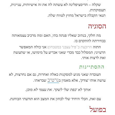
שקלה – הדיסציפלינה לא עשתה לה את זה אישיותית, עניינית,
תעסוקתית.
תנאי הקבלה בישראל מחוץ לטווח שלה.
הסוגיה
מה חלקי, בנתיב שאליו פנתה בתי, האם ומה מרכיב עצמאותה
בבחירתה להתקדם בו.
התזה
הרובצת כ־פיל עצבני במטבחון
: אני כולה המאפשר
הרעיוני; המסלול כבד מכדי שאני אכריע על מימושו, או שתעשה
זאת לרצות אותי.
ההסתייגות
העובדה שאני מגיע למסקנות כאלה ואחרות, גם אם נחרצות, לא
נרטיב
עושה אותי 'צודק', אלא מאמין ב
שבראתי.
אותך לא 'כפת שלי לשקר. את עצמי לא מוכן.
עם זאת, הכלי היחיד שלי לבחון את המצב הוא תודעתי הבוחנת.
בפועל