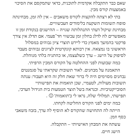
שאם כבר התקבלה אקדמית לתוכנית, כדאי שתמקסם את הסיכוי
באמצעות קורס מכין.
בתי לא רצתה להקצות לקורס משאבים – אין לה זמן, מבחינתה
סופח תשומות השקעה בלימודים העכשוויים.
מבחינת שיקול דעתי התנהלותה שגויה – ההישגים בנקודת זמן זו
מאפשרים לה לדלג בחלון זמן עכשווי חד־פעמי. אם תדלג אין צורך
פרקטי בהמשך מאמץ כדי ליירט תוצרי ציון גבוהים במסלול
הראשוני בו נמצאה. אין רבותא קונקרטית לציונים גבוהים מעבר
לסיפוק על הישג – ערך כשלעצמו, או כהתניה בלתי מנוהלת.
כמה שבועות לפני ההחלטה על הקורס המכין הרפיתי.
התאמנה על מבחנים. לאור תשובות שקראתי על סגמנטים
נבחנים מסוימים היה לי ברור שאת חלק זה היא תעבור: ענתה
תשובות מעולות, לטעמיי, שכן תואמות את תפישותיי
הסובייקטיביות. וכנראה בשל תוצר הטמעות בית הגידול הערכי,
תפישתי, תמלולי שלה, נראו לי כ'תואמות' 🙂 .
כמה ימים לפני הקורס החליטה לקחתו.
הייתה לה התחושה שהקורס לא הוסיף לה ערך, בזבוז משאבי
כסף וזמן.
עשתה את המבחן האישיותי – התקבלה.
הישג חיים.