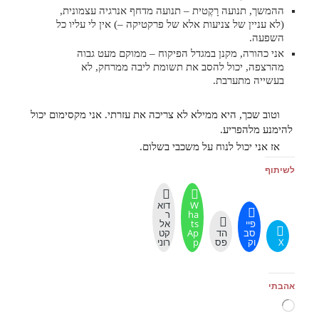
ההמשך, תנועה רָקֶטית – תנועה מדחף אנרגיה עצמונית,
(לא עניין של צניעות אלא של פרקטיקה –) אין לי עליו כל
השפעה.
אני כהורה, מקנן במגדל הפיקוח – ממוקם מעט גבוה
מהרצפה, יכול להסב את תשומת ליבה ממרחק, לא
בעשייה מתערבת.
וטוב שכך, היא ממילא לא צריכה את עזרתי. אני מקסימום יכול
להימנע מלהפריע.
אז אני יכול לנוח על משכבי בשלום.
לשיתוף
W
דוא
ha
ר
פיי
ts
אל
סב
הד
Ap
קט
X
וק
פס
p
רוני
אהבתי
טוען...