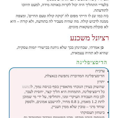
בלעדיי התהליך היה יכול לקרות באותה מידה, למעט תיווכו
לתודעתה.
(זה כמו ש) לו הייתי מפזם לה 'קוקה קולה טעם החיים', ומצפה
ממנה לרכוש קולה. מה שהיה מעביר לה בתודעה, ולא קורה – היא
לא סובלת משקאות מוגזים.
רציונל משכנע
כן
אמרתי, שבהינתן בכך שלא ניחנה בכישורי יזמות עסקית,
שהיא לא תהיה עצמאית,
הדיסציפלינה
ערכית
הדיסציפלינה המדוברת נתפשת כנאצלת,
יתרון
שהשוק בעידן הנוכחי מתאפיין בסף כניסה נמוך, ל
כמעט
כל דיסציפלינה, התמחות היא הליך קצר, יחסית לעבר,
לכן כוח העבודה העיקרי זמני, ותחליפי, על ידי מי שמוכן
לתת 1.2 מאמץ, ב 0.8 מחיר, להישבע אמונים, ולספק
שוחד מיני – טובין שלא ממין העניין,
ביטחון תעסוקתי
העיסוק הנדון מובחן, מבין המעטים שברור שתשרוד גם