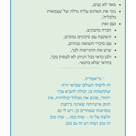
מאד לא נעים,
נוגד את האתוס עליה גדלה של 'עצמאות
כלכלית',
ועם זאת
הכרח מתבקש,
השקעה עם סיכונים נמוכים,
עם סיכויי תשואה גבוהים,
שיש את התגייסות לכך,
ולכן כדאי ככל הניתן לא לעסוק בכך,
בוודאי שלא כתנאי.
*
גריאטריה.
זה לדעתי העולם שכדאי היה
שתתמחה בו; יכולה להביא ערך
ייחודי, פוגש את מכלול יכולותיה, את
חוסן אישיותה שאינה נרתעת
ממראות שאחרים כן. ויש לי גם
הלצה על זה – שזה כמו… שזה טוב
זה טוב ושזה רע זה גם טוב.