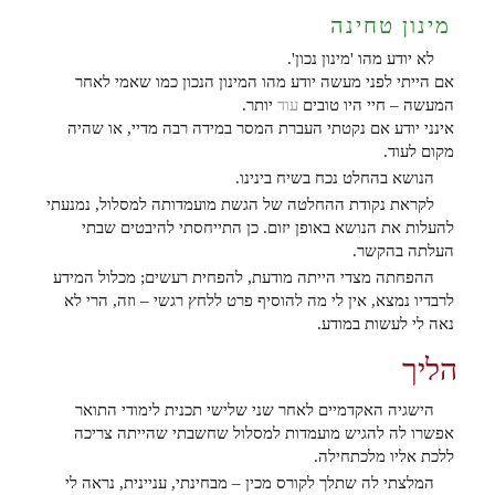
מינון טחינה
לא יודע מהו 'מינון נכון'.
אם הייתי לפני מעשה יודע מהו המינון הנכון כמו שאמי לאחר
המעשה – חיי היו טובים
עוד
יותר.
אינני יודע אם נקטתי העברת המסר במידה רבה מדיי, או שהיה
מקום לעוד.
הנושא בהחלט נכח בשיח בינינו.
לקראת נקודת ההחלטה של הגשת מועמדותה למסלול, נמנעתי
להעלות את הנושא באופן יזום. כן התייחסתי להיבטים שבתי
העלתה בהקשר.
ההפחתה מצדי הייתה מודעת, להפחית רעשים; מכלול המידע
לרבדיו נמצא, אין לי מה להוסיף פרט ללחץ רגשי – וזה, הרי לא
נאה לי לעשות במודע.
הליך
הישגיה האקדמיים לאחר שני שלישי תכנית לימודי התואר
אפשרו לה להגיש מועמדות למסלול שחשבתי שהייתה צריכה
ללכת אליו מלכתחילה.
המלצתי לה שתלך לקורס מכין – מבחינתי, עניינית, נראה לי