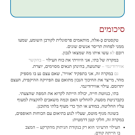
סיכומים
טקסטים כְּ-אלה, מותאמים פרסונלית לקורבן השומע, שמעו
ממני לפחות תריסר אנשים שונים.
רובם
לא
עשו איתו מה שמצאו לנכון.
במקרה של בתי, אני היוויתי את כוח העילוי
– בהקשר
אווירודינמי –
שתנועה, בהינתן תנאים מסוימים, יוצרת.
גם
במקרה זה, אני בתפקיד 'אוויר', שאם עצם נע בו מספיק
מהר, מייצר את החיכוך הנכון מתואם עם הפיזיקה ההיקפית, העצם
יתרומם. עילוי אווירודינמי.
בתי, כנווטת חייה, יכולה הייתה לקרוא את המפה שהצעתי.
כקברניטת מסעה, להחליט האם וכמה משאבים להקצות למעוף
עליו החליטה, במודע או תוך כדי מעוף בלתי מתוכנן.
בשונה מגוף מוטס, שעליו לנוע בתיאום עם הכוחות האופפים,
במקרה זה, חלקי קטן דרמטית:
העילוי הרעיוני הוא רק בנקודת הניתוק מהקרקע – המצב
בו הייתה קודם.