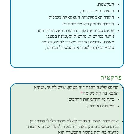
העקשנות,
ההטיה המערכתיות,
היעדר האספירציות העצמאיות כלכלית.
היכולת לתחזק ולשמר רוטינות.
ש-אם עברה את סף הדרישות האקדמיות היא
ניחנה בנחישות, נחרצות וסְטָמינה במצבי
מאמץ, שרבים אחרים יישברו לפניה, כלומר
סיכויי יכולתה לעבור את המסלול גבוהים,
פרקטית
הדיסציפלינה רחבה דיה באופן, שיש להניח, שהיא
תמצא בה את מקומה
*
בתחומי ההתמחות הרחבים,
במיקום גאוגרפי,
שהעובדה שהיא תצטרך לשלם מחיר כלכלי מורכב הן
בגיוס משאבים והן באובדן הכנסה למשך שנים ארוכות
קדימה בהיותה בהליך ההכשרה הוא