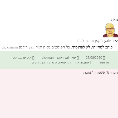
מאת
יאיר yair דיקמן dickmann
כותב למחייתי, לא לפרנסתי.
כל הפוסטים מאת יאיר yair דיקמן dickmann‏
פורסם
מחבר
קטגוריות
27/08/2020
יאיר yair דיקמן dickmann
אוט ער געזוקט –
בתאריך
תגיות
אז אמר
אהבה
,
אחיזה תודעתית
,
אישית
,
חינוך
,
יחסים
הערות? אשמח לתגובתך